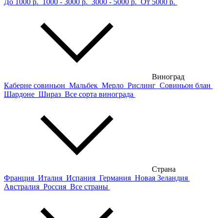
До 1000 р.
1000 - 3000 р.
3000 - 5000 р.
От 5000 р.
Виноград
Каберне совиньон
Мальбек
Мерло
Рислинг
Совиньон блан
Шардоне
Шираз
Все сорта винограда
Страна
Франция
Италия
Испания
Германия
Новая Зеландия
Австралия
Россия
Все страны