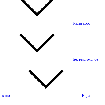
Кальвадос
Безалкогольное
вино
Вода