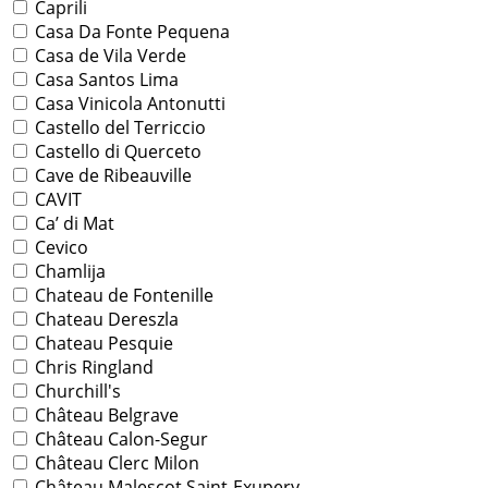
Caprili
Casa Da Fonte Pequena
Casa de Vila Verde
Casa Santos Lima
Casa Vinicola Antonutti
Castello del Terriccio
Castello di Querceto
Cave de Ribeauville
CAVIT
Ca’ di Mat
Cevico
Chamlija
Chateau de Fontenille
Chateau Dereszla
Chateau Pesquie
Chris Ringland
Churchill's
Château Belgrave
Château Calon-Segur
Château Clerc Milon
Château Malescot Saint-Exupery