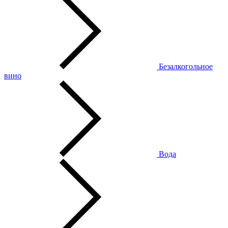
Безалкогольное
вино
Вода