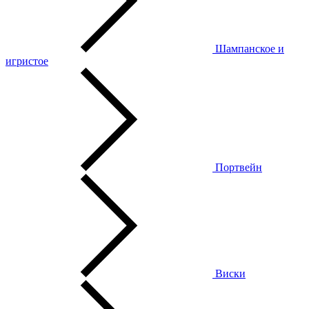
Шампанское и
игристое
Портвейн
Виски