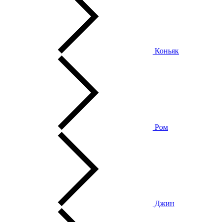
Коньяк
Ром
Джин