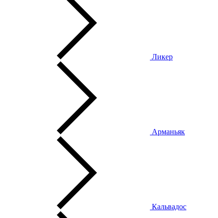
Ликер
Арманьяк
Кальвадос