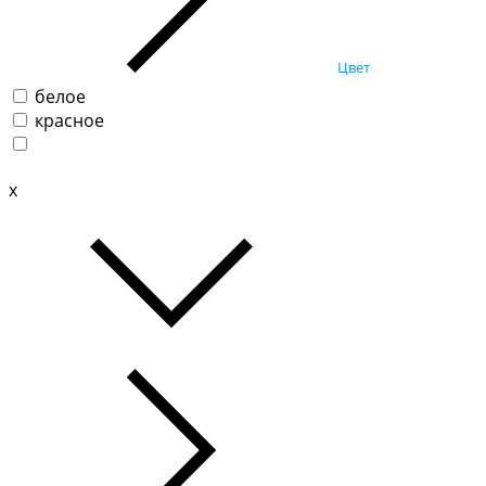
Цвет
белое
красное
x