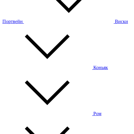
Портвейн
Виски
Коньяк
Ром