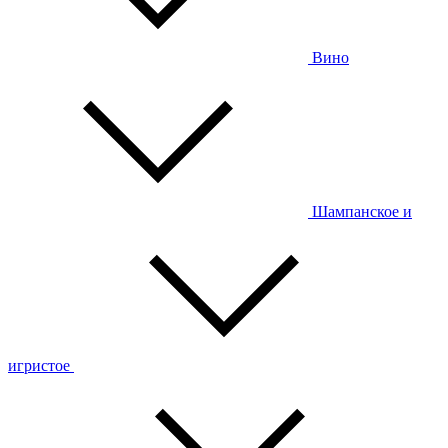
Вино
Шампанское и
игристое