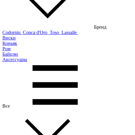
Бренд
Codorniu
Conca d'Oro
Toso
Lassalle
Виски
Коньяк
Ром
Байцзю
Аксессуары
Все