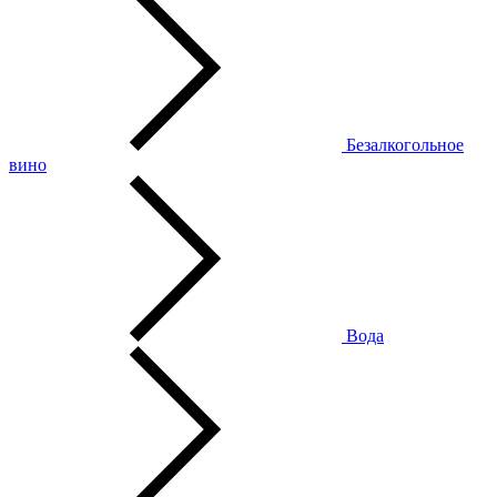
Безалкогольное
вино
Вода