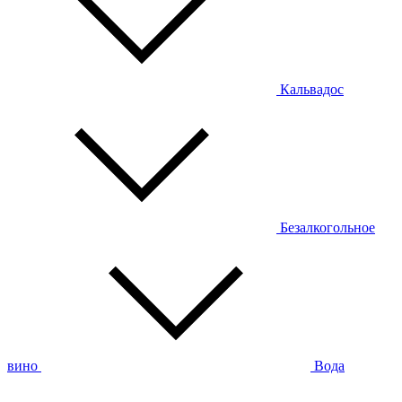
Кальвадос
Безалкогольное
вино
Вода