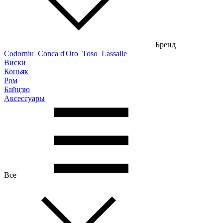
Бренд
Codorniu
Conca d'Oro
Toso
Lassalle
Виски
Коньяк
Ром
Байцзю
Аксессуары
Все