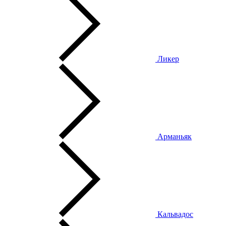
Ликер
Арманьяк
Кальвадос