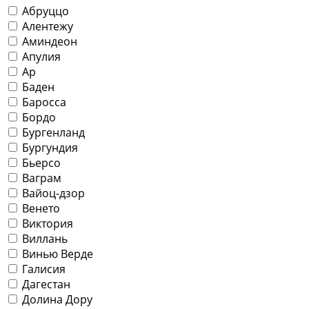
Абруццо
Алентежу
Аминдеон
Апулия
Ар
Баден
Баросса
Бордо
Бургенланд
Бургундия
Бьерсо
Ваграм
Вайоц-дзор
Венето
Виктория
Виллань
Винью Верде
Галисия
Дагестан
Долина Дору