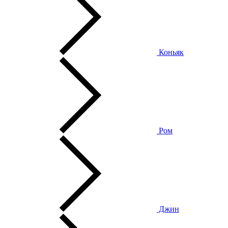
Коньяк
Ром
Джин