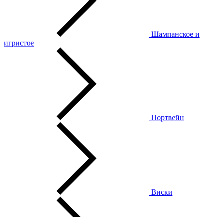
Шампанское и
игристое
Портвейн
Виски