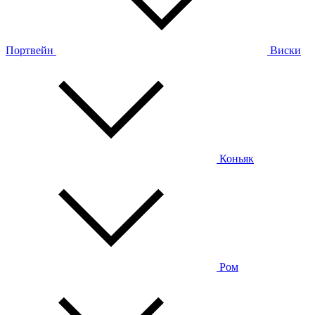
Портвейн
Виски
Коньяк
Ром