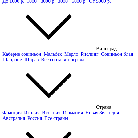
До 1000 р.
1000 - 3000 р.
3000 - 5000 р.
От 5000 р.
Виноград
Каберне совиньон
Мальбек
Мерло
Рислинг
Совиньон блан
Шардоне
Шираз
Все сорта винограда
Страна
Франция
Италия
Испания
Германия
Новая Зеландия
Австралия
Россия
Все страны