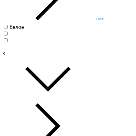
Цвет
белое
x