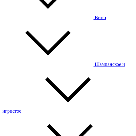
Вино
Шампанское и
игристое