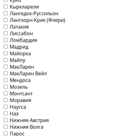
Кыркларели
Лангедок-Руссильон
Лангхорн-Крик (Флери)
Латакия
Лиссабон
Ломбардия
Мадрид
Майорка
Майпу
МакЛарен
МакЛарен Вейл
Мендоса
Мозель
Монтсант
Моравия
Наусса
Наэ
Нижняя Австрия
Нижняя Волга
Парос