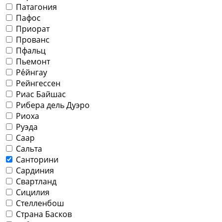
Патагония
Пафос
Приорат
Прованс
Пфальц
Пьемонт
Ре́йнгау
Рейнгессен
Риас Байшас
Рибера дель Дуэро
Риоха
Руэда
Саар
Сальта
Санторини
Сардиния
Свартланд
Сицилия
Стелленбош
Страна Басков