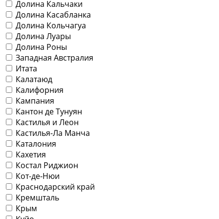
Долина Кальчаки
Долина Касабланка
Долина Кольчагуа
Долина Луары
Долина Роны
Западная Австралия
Итата
Калатаюд
Калифорния
Кампания
Кантон де Тунуян
Кастилья и Леон
Кастилья-Ла Манча
Каталония
Кахетия
Костал Риджион
Кот-де-Нюи
Краснодарский край
Кремшталь
Крым
Куйо