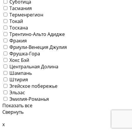
Суботица
Тасмания
Терменрегион
Токай
Тоскана
Трентино-Альто Адидже
Фракия
Фриули-Венеция Джулия
Фрушка-Гора
Хокс Бэй
Центральная Долина
Шампань
Штирия
Эгейское побережье
Эльзас
Эмилия-Романья
Показать все
Свернуть
x