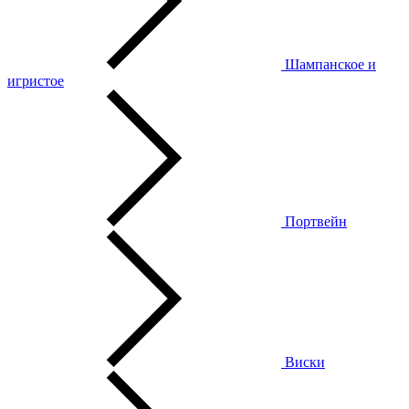
Шампанское и
игристое
Портвейн
Виски