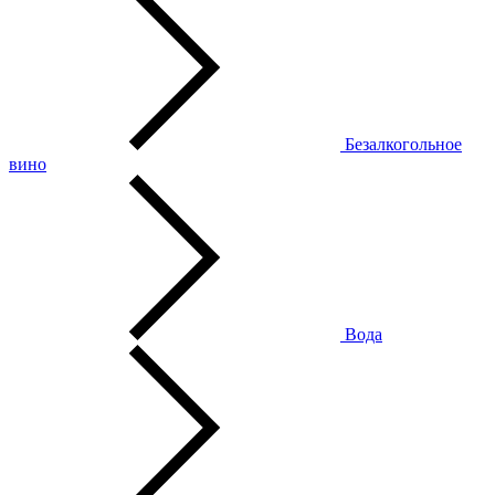
Безалкогольное
вино
Вода