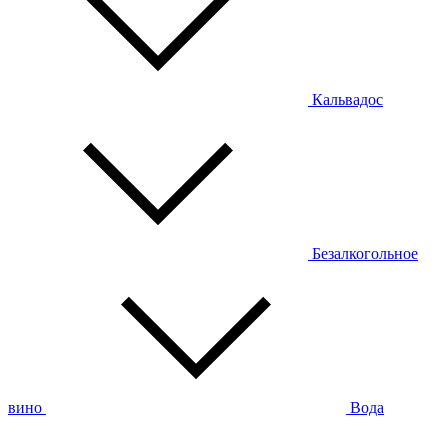
Кальвадос
Безалкогольное
вино
Вода