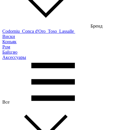
Бренд
Codorniu
Conca d'Oro
Toso
Lassalle
Виски
Коньяк
Ром
Байцзю
Аксессуары
Все