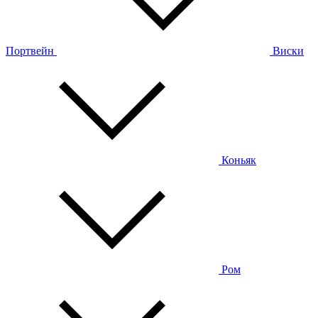
Портвейн
Виски
Коньяк
Ром