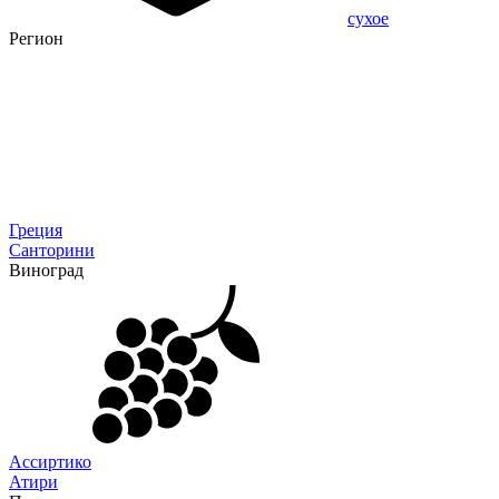
сухое
Регион
Греция
Санторини
Виноград
Ассиртико
Атири