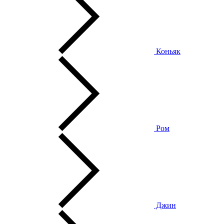
Коньяк
Ром
Джин