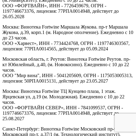
(м.Университет). Ежедневно с 10 до 22 часов.
ООО «ФОРТВАЙН», ИНН - 7726459679, ОГРН -
1197746673376, лицензия: 77РПА0014948, действует до
26.05.2028
Москва: Винотека Fortwine Маршала Жукова. пр-т Маршала
Жукова, д.39, корп.1 (м. Народное ополчение). Ежедневно с 10
до 23 часов.
ООО «Харвест», ИНН - 7734424768, ОГРН - 1197746303567,
лицензия: 77РПА0014565, действует до 05.09.2024
Московская область, г. Реутов: Винотека Fortwine Реутов. пр-
кт Юбилейный, д.40, (м. Новокосино). Ежедневно с 10 до 22
часов.
ООО "Мир вина", ИНН - 5041205609, ОГРН - 1175053005313,
лицензия: 50РПА0015131, действует до 23.05.2027
Москва: Винотека Fortwine ТЦ Кунцево плаза, 1 этаж.
Ярцевская ул, д.19 (м. Молодежная). Ежедневно с 10 до 22
часов.
ООО «ФОРТВАЙН СЕВЕР», ИНН - 7841099537, ОГРН -
1197746673376, лицензия: 77РПА0014948, действует до
25.08.2027
Санкт-Петербург: Винотека Fortwine Московский пр-т.
Московский пр-т, д.37/1 (м. Технологический институт).