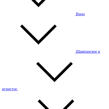
Вино
Шампанское и
игристое