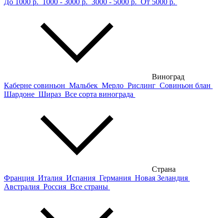
До 1000 р.
1000 - 3000 р.
3000 - 5000 р.
От 5000 р.
Виноград
Каберне совиньон
Мальбек
Мерло
Рислинг
Совиньон блан
Шардоне
Шираз
Все сорта винограда
Страна
Франция
Италия
Испания
Германия
Новая Зеландия
Австралия
Россия
Все страны