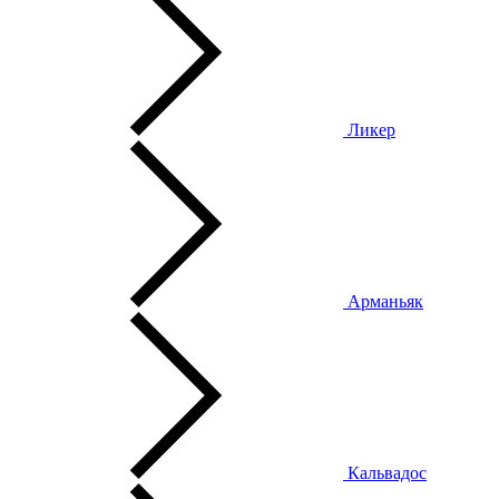
Ликер
Арманьяк
Кальвадос