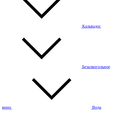
Кальвадос
Безалкогольное
вино
Вода