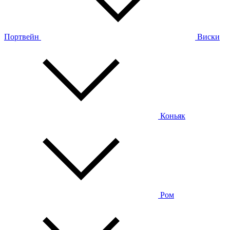
Портвейн
Виски
Коньяк
Ром