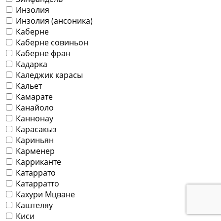
Инзолия
Инзолия (ансоника)
Каберне
Каберне совиньон
Каберне фран
Кадарка
Каледжик карасы
Кальет
Камарате
Канайоло
Каннонау
Карасакыз
Кариньян
Карменер
Карриканте
Катаррато
Катарратто
Кахури Мцване
Каштеляу
Киси