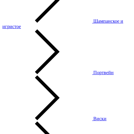
Шампанское и
игристое
Портвейн
Виски