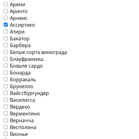
Арени
Аринто
Арнеис
Ассиртико
Атири
Бакатор
Барбера
Белые сорта винограда
Блауфранкиш
Бовале сардо
Бонарда
Борракаль
Брунелло
Вайссбургундер
Василисса
Вердехо
Верментино
Верначча
Весполина
Вионье