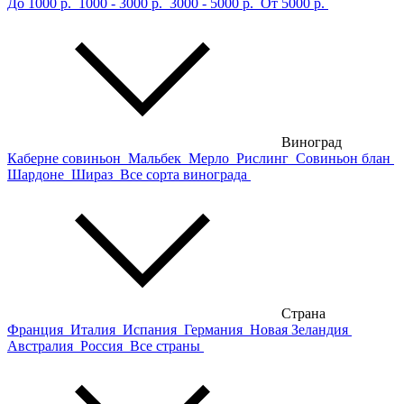
До 1000 р.
1000 - 3000 р.
3000 - 5000 р.
От 5000 р.
Виноград
Каберне совиньон
Мальбек
Мерло
Рислинг
Совиньон блан
Шардоне
Шираз
Все сорта винограда
Страна
Франция
Италия
Испания
Германия
Новая Зеландия
Австралия
Россия
Все страны