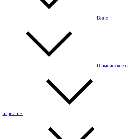
Вино
Шампанское и
игристое