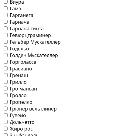
Виура
Гамэ
Гарганега
Гарнача
Гарнача тинта
Гевюрцтраминер
Гельбер Мускателлер
Годельо
Голден Мускателлер
Горголасса
Грасиано
Гренаш
Грилло
Гро мансан
Гролло
Гропелло
Грюнер вельтлинер
Гувейо
Дольчетто
Жиро рос
Зинфандель