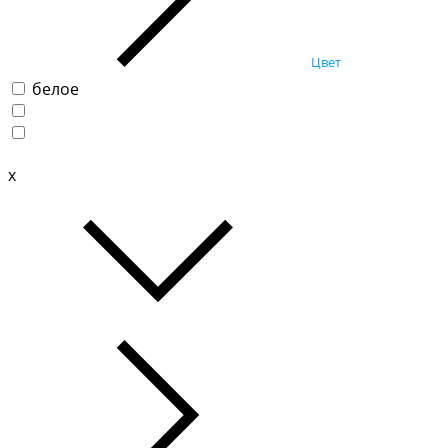
Цвет
белое
x