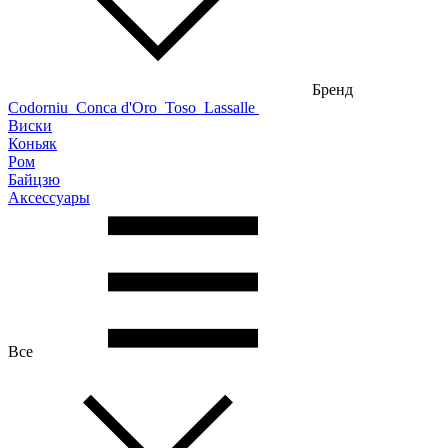
Бренд
Codorniu
Conca d'Oro
Toso
Lassalle
Виски
Коньяк
Ром
Байцзю
Аксессуары
Все