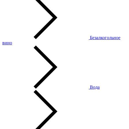
Безалкогольное
вино
Вода