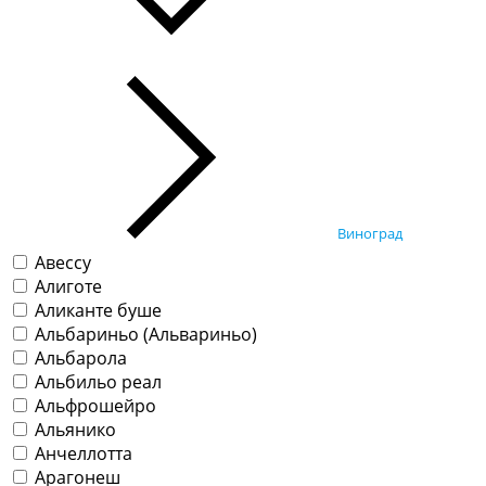
Виноград
Авессу
Алиготе
Аликанте буше
Альбариньо (Альвариньо)
Альбарола
Альбильо реал
Альфрошейро
Альянико
Анчеллотта
Арагонеш