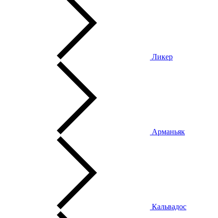
Ликер
Арманьяк
Кальвадос