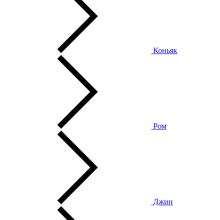
Коньяк
Ром
Джин