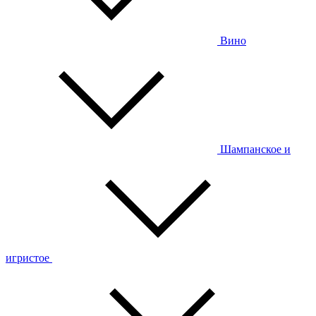
Вино
Шампанское и
игристое