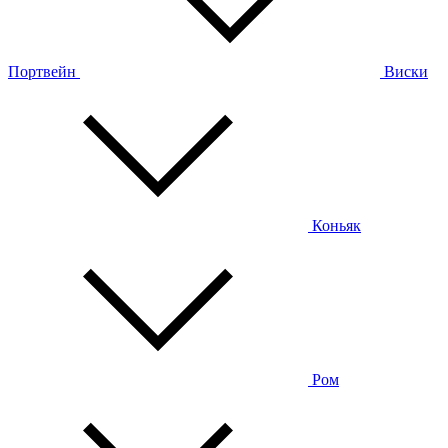
Портвейн
Виски
Коньяк
Ром