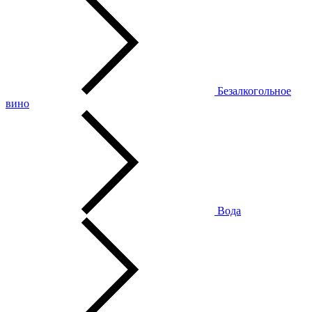
Безалкогольное
вино
Вода