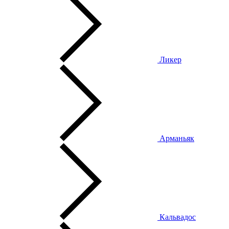
Ликер
Арманьяк
Кальвадос