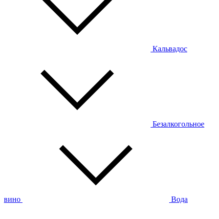
Кальвадос
Безалкогольное
вино
Вода