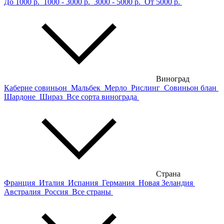
До 1000 р.
1000 - 3000 р.
3000 - 5000 р.
От 5000 р.
Виноград
Каберне совиньон
Мальбек
Мерло
Рислинг
Совиньон блан
Шардоне
Шираз
Все сорта винограда
Страна
Франция
Италия
Испания
Германия
Новая Зеландия
Австралия
Россия
Все страны