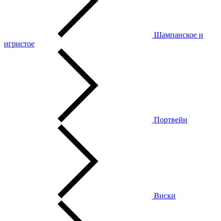
Шампанское и
игристое
Портвейн
Виски