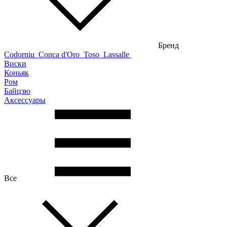
Бренд
Codorniu
Conca d'Oro
Toso
Lassalle
Виски
Коньяк
Ром
Байцзю
Аксессуары
Все