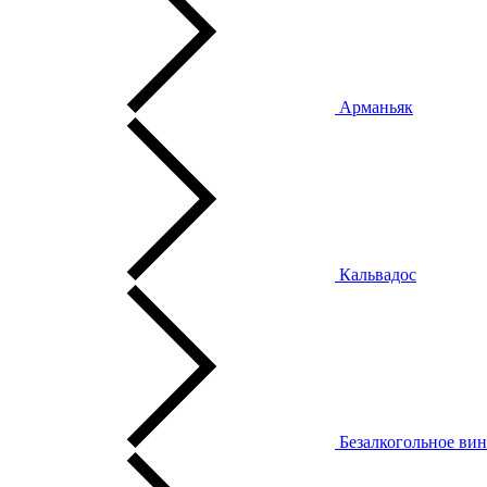
Арманьяк
Кальвадос
Безалкогольное ви