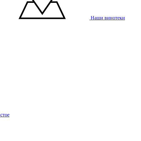
Наши винотеки
стое