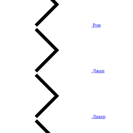
Ром
Джин
Ликер