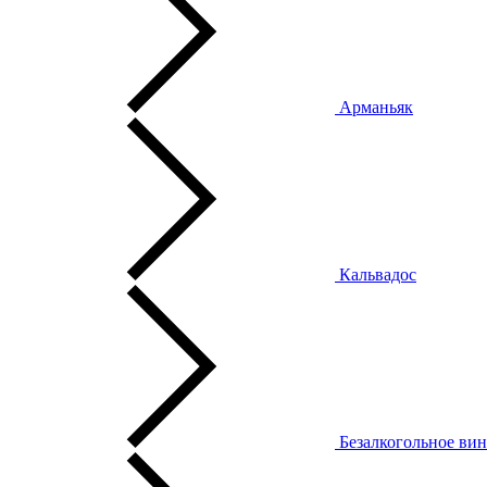
Арманьяк
Кальвадос
Безалкогольное ви