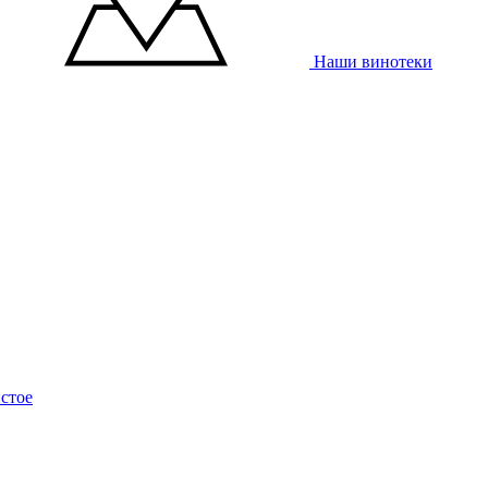
Наши винотеки
стое