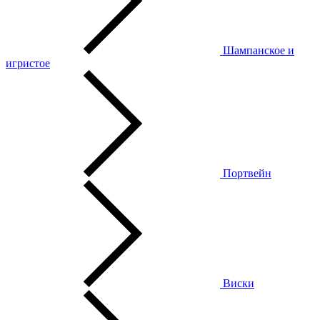
Шампанское и
игристое
Портвейн
Виски