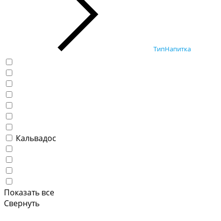
ТипНапитка
Кальвадос
Показать все
Свернуть