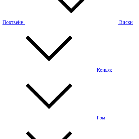
Портвейн
Виски
Коньяк
Ром