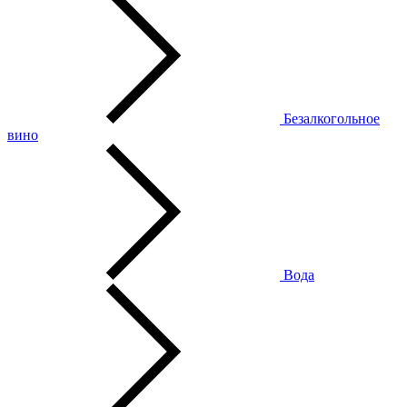
Безалкогольное
вино
Вода