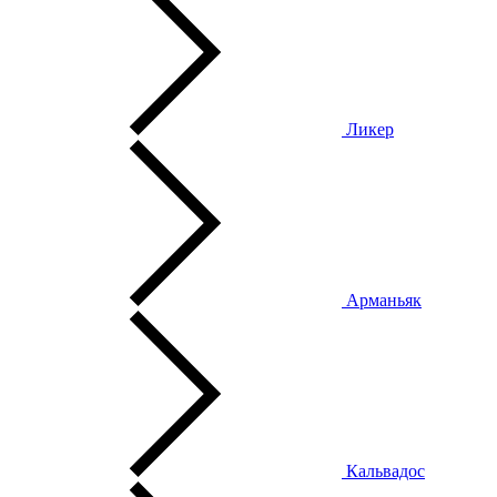
Ликер
Арманьяк
Кальвадос