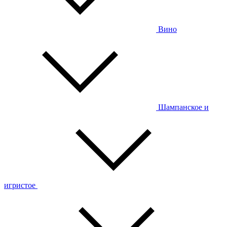
Вино
Шампанское и
игристое