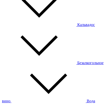
Кальвадос
Безалкогольное
вино
Вода