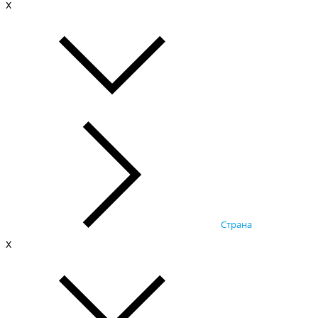
x
Страна
x