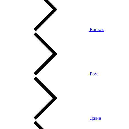
Коньяк
Ром
Джин