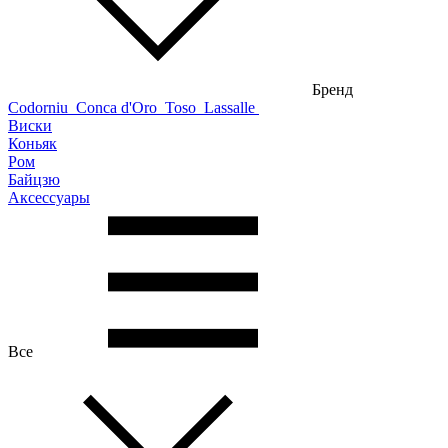
Бренд
Codorniu
Conca d'Oro
Toso
Lassalle
Виски
Коньяк
Ром
Байцзю
Аксессуары
Все