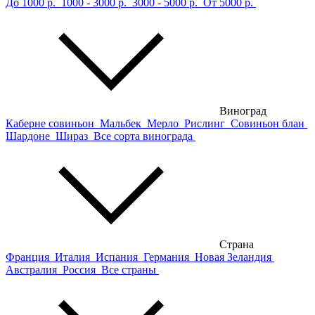
До 1000 р.
1000 - 3000 р.
3000 - 5000 р.
От 5000 р.
Виноград
Каберне совиньон
Мальбек
Мерло
Рислинг
Совиньон блан
Шардоне
Шираз
Все сорта винограда
Страна
Франция
Италия
Испания
Германия
Новая Зеландия
Австралия
Россия
Все страны