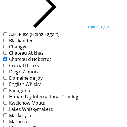
Производитель
A.H. Riise (Heinz Eggert)
Blackadder
Changyu
Chateau Abkhaz
Chateau d’Hebertot
Crucial Drinks
Diego Zamora
Domaine de Joy
English Whisky
Fanagoria
Hunan Fay lnternational Trading
Kweichow Moutai
Lakes Whiskymakers
Mackmyra
Marama