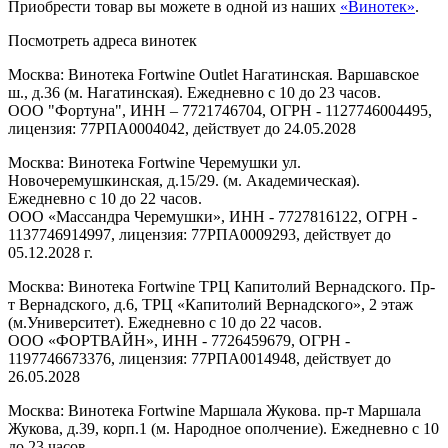
Приобрести товар вы можете в одной из наших
«Винотек»
.
Посмотреть адреса винотек
Москва: Винотека Fortwine Outlet Нагатинская. Варшавское
ш., д.36 (м. Нагатинская). Ежедневно с 10 до 23 часов.
ООО "Фортуна", ИНН – 7721746704, ОГРН - 1127746004495,
лицензия: 77РПА0004042, действует до 24.05.2028
Москва: Винотека Fortwine Черемушки ул.
Новочеремушкинская, д.15/29. (м. Академическая).
Ежедневно с 10 до 22 часов.
ООО «Массандра Черемушки», ИНН - 7727816122, ОГРН -
1137746914997, лицензия: 77РПА0009293, действует до
05.12.2028 г.
Москва: Винотека Fortwine ТРЦ Капитолий Вернадского. Пр-
т Вернадского, д.6, ТРЦ «Капитолий Вернадского», 2 этаж
(м.Университет). Ежедневно с 10 до 22 часов.
ООО «ФОРТВАЙН», ИНН - 7726459679, ОГРН -
1197746673376, лицензия: 77РПА0014948, действует до
26.05.2028
Москва: Винотека Fortwine Маршала Жукова. пр-т Маршала
Жукова, д.39, корп.1 (м. Народное ополчение). Ежедневно с 10
до 23 часов.