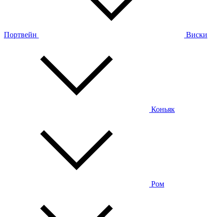
Портвейн
Виски
Коньяк
Ром