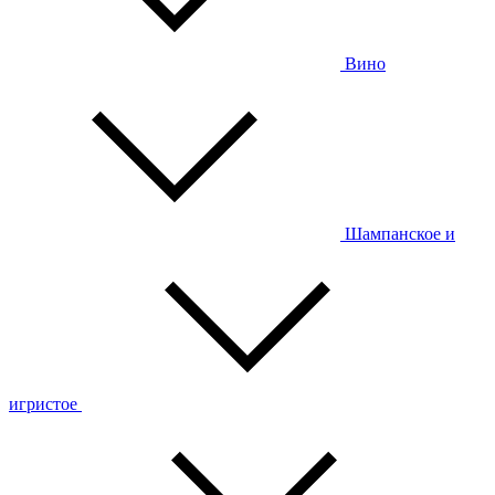
Вино
Шампанское и
игристое