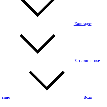
Кальвадос
Безалкогольное
вино
Вода