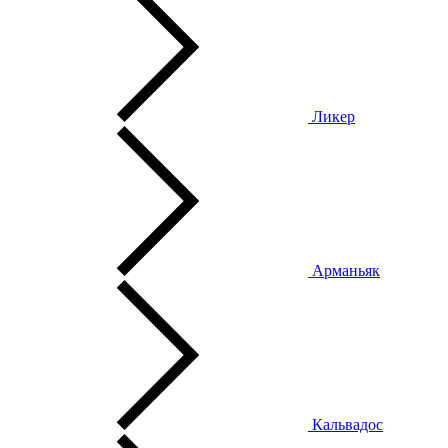
Ликер
Арманьяк
Кальвадос