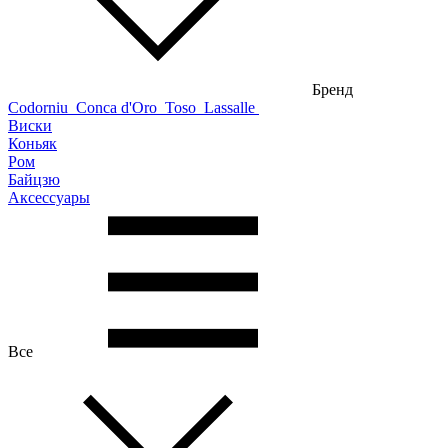
Бренд
Codorniu
Conca d'Oro
Toso
Lassalle
Виски
Коньяк
Ром
Байцзю
Аксессуары
Все