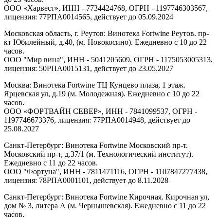
ООО «Харвест», ИНН - 7734424768, ОГРН - 1197746303567,
лицензия: 77РПА0014565, действует до 05.09.2024
Московская область, г. Реутов: Винотека Fortwine Реутов. пр-
кт Юбилейный, д.40, (м. Новокосино). Ежедневно с 10 до 22
часов.
ООО "Мир вина", ИНН - 5041205609, ОГРН - 1175053005313,
лицензия: 50РПА0015131, действует до 23.05.2027
Москва: Винотека Fortwine ТЦ Кунцево плаза, 1 этаж.
Ярцевская ул, д.19 (м. Молодежная). Ежедневно с 10 до 22
часов.
ООО «ФОРТВАЙН СЕВЕР», ИНН - 7841099537, ОГРН -
1197746673376, лицензия: 77РПА0014948, действует до
25.08.2027
Санкт-Петербург: Винотека Fortwine Московский пр-т.
Московский пр-т, д.37/1 (м. Технологический институт).
Ежедневно с 11 до 22 часов.
ООО "Фортуна", ИНН - 7811471116, ОГРН - 1107847277438,
лицензия: 78РПА0001101, действует до 8.11.2028
Санкт-Петербург: Винотека Fortwine Кирочная. Кирочная ул,
дом № 3, литера А (м. Чернышевская). Ежедневно с 11 до 22
часов.