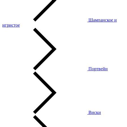
Шампанское и
игристое
Портвейн
Виски