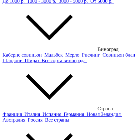
До 1000 р.
1000 - 3000 р.
3000 - 5000 р.
От 5000 р.
Виноград
Каберне совиньон
Мальбек
Мерло
Рислинг
Совиньон блан
Шардоне
Шираз
Все сорта винограда
Страна
Франция
Италия
Испания
Германия
Новая Зеландия
Австралия
Россия
Все страны