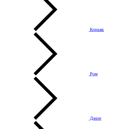
Коньяк
Ром
Джин