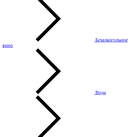
Безалкогольное
вино
Вода