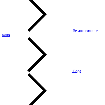
Безалкогольное
вино
Вода