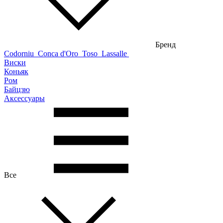
Бренд
Codorniu
Conca d'Oro
Toso
Lassalle
Виски
Коньяк
Ром
Байцзю
Аксессуары
Все