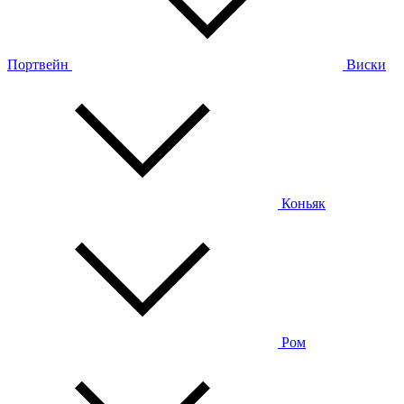
Портвейн
Виски
Коньяк
Ром