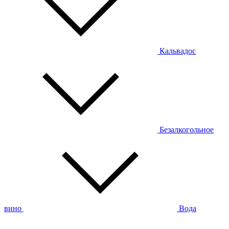
Кальвадос
Безалкогольное
вино
Вода