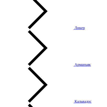
Ликер
Арманьяк
Кальвадос