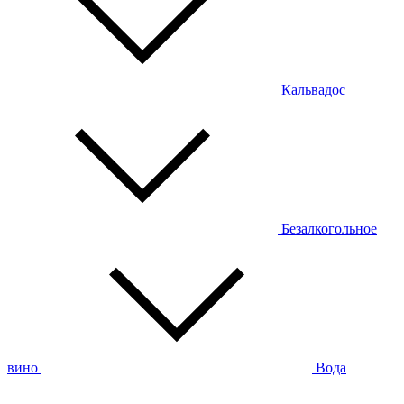
Кальвадос
Безалкогольное
вино
Вода