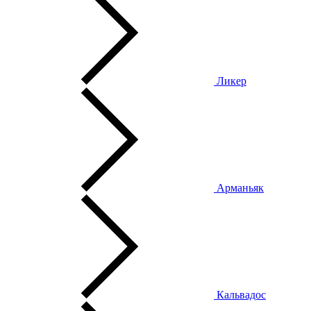
Ликер
Арманьяк
Кальвадос