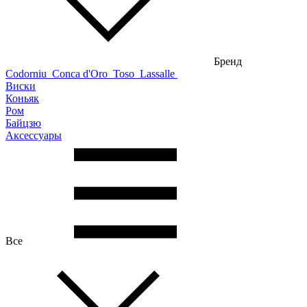
Бренд
Codorniu
Conca d'Oro
Toso
Lassalle
Виски
Коньяк
Ром
Байцзю
Аксессуары
Все