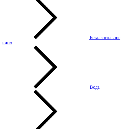
Безалкогольное
вино
Вода