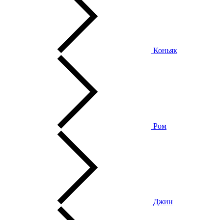
Коньяк
Ром
Джин