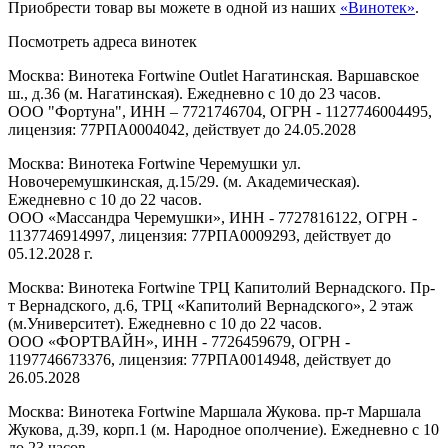
Приобрести товар вы можете в одной из наших
«Винотек»
.
Посмотреть адреса винотек
Москва: Винотека Fortwine Outlet Нагатинская. Варшавское
ш., д.36 (м. Нагатинская). Ежедневно с 10 до 23 часов.
ООО "Фортуна", ИНН – 7721746704, ОГРН - 1127746004495,
лицензия: 77РПА0004042, действует до 24.05.2028
Москва: Винотека Fortwine Черемушки ул.
Новочеремушкинская, д.15/29. (м. Академическая).
Ежедневно с 10 до 22 часов.
ООО «Массандра Черемушки», ИНН - 7727816122, ОГРН -
1137746914997, лицензия: 77РПА0009293, действует до
05.12.2028 г.
Москва: Винотека Fortwine ТРЦ Капитолий Вернадского. Пр-
т Вернадского, д.6, ТРЦ «Капитолий Вернадского», 2 этаж
(м.Университет). Ежедневно с 10 до 22 часов.
ООО «ФОРТВАЙН», ИНН - 7726459679, ОГРН -
1197746673376, лицензия: 77РПА0014948, действует до
26.05.2028
Москва: Винотека Fortwine Маршала Жукова. пр-т Маршала
Жукова, д.39, корп.1 (м. Народное ополчение). Ежедневно с 10
до 23 часов.