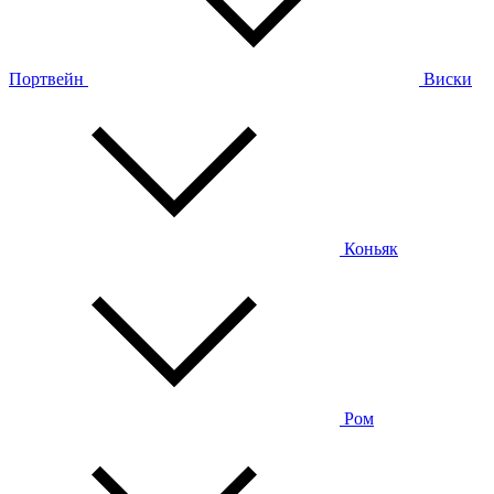
Портвейн
Виски
Коньяк
Ром