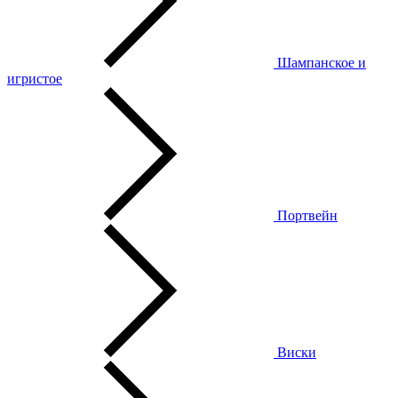
Шампанское и
игристое
Портвейн
Виски