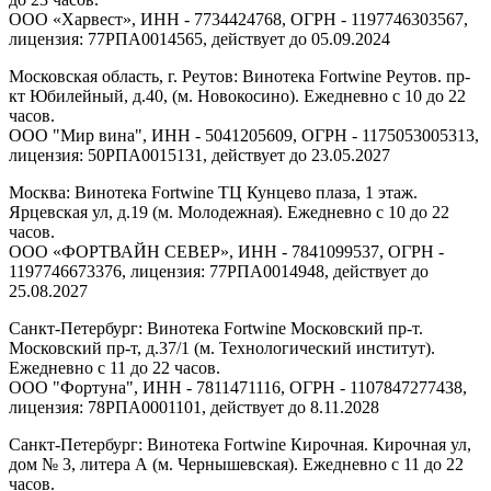
ООО «Харвест», ИНН - 7734424768, ОГРН - 1197746303567,
лицензия: 77РПА0014565, действует до 05.09.2024
Московская область, г. Реутов: Винотека Fortwine Реутов. пр-
кт Юбилейный, д.40, (м. Новокосино). Ежедневно с 10 до 22
часов.
ООО "Мир вина", ИНН - 5041205609, ОГРН - 1175053005313,
лицензия: 50РПА0015131, действует до 23.05.2027
Москва: Винотека Fortwine ТЦ Кунцево плаза, 1 этаж.
Ярцевская ул, д.19 (м. Молодежная). Ежедневно с 10 до 22
часов.
ООО «ФОРТВАЙН СЕВЕР», ИНН - 7841099537, ОГРН -
1197746673376, лицензия: 77РПА0014948, действует до
25.08.2027
Санкт-Петербург: Винотека Fortwine Московский пр-т.
Московский пр-т, д.37/1 (м. Технологический институт).
Ежедневно с 11 до 22 часов.
ООО "Фортуна", ИНН - 7811471116, ОГРН - 1107847277438,
лицензия: 78РПА0001101, действует до 8.11.2028
Санкт-Петербург: Винотека Fortwine Кирочная. Кирочная ул,
дом № 3, литера А (м. Чернышевская). Ежедневно с 11 до 22
часов.