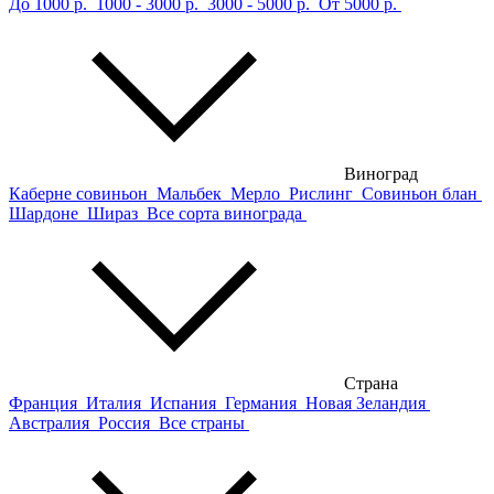
До 1000 р.
1000 - 3000 р.
3000 - 5000 р.
От 5000 р.
Виноград
Каберне совиньон
Мальбек
Мерло
Рислинг
Совиньон блан
Шардоне
Шираз
Все сорта винограда
Страна
Франция
Италия
Испания
Германия
Новая Зеландия
Австралия
Россия
Все страны