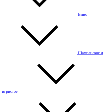
Вино
Шампанское и
игристое