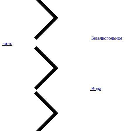
Безалкогольное
вино
Вода