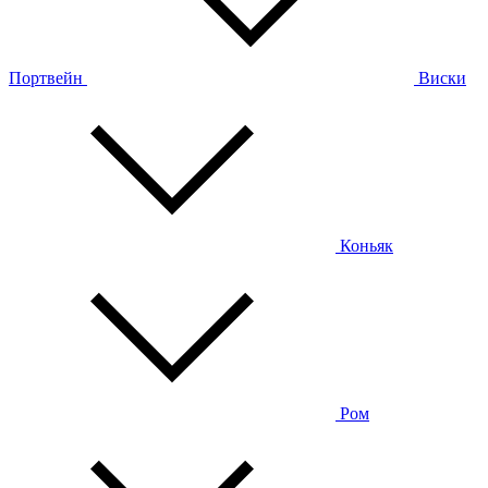
Портвейн
Виски
Коньяк
Ром