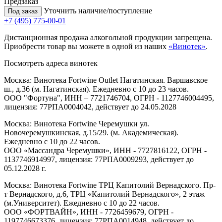
Предзаказ
Уточнить наличие/поступление
Под заказ
+7 (495) 775-00-01
Дистанционная продажа алкогольной продукции запрещена.
Приобрести товар вы можете в одной из наших
«Винотек»
.
Посмотреть адреса винотек
Москва: Винотека Fortwine Outlet Нагатинская. Варшавское
ш., д.36 (м. Нагатинская). Ежедневно с 10 до 23 часов.
ООО "Фортуна", ИНН – 7721746704, ОГРН - 1127746004495,
лицензия: 77РПА0004042, действует до 24.05.2028
Москва: Винотека Fortwine Черемушки ул.
Новочеремушкинская, д.15/29. (м. Академическая).
Ежедневно с 10 до 22 часов.
ООО «Массандра Черемушки», ИНН - 7727816122, ОГРН -
1137746914997, лицензия: 77РПА0009293, действует до
05.12.2028 г.
Москва: Винотека Fortwine ТРЦ Капитолий Вернадского. Пр-
т Вернадского, д.6, ТРЦ «Капитолий Вернадского», 2 этаж
(м.Университет). Ежедневно с 10 до 22 часов.
ООО «ФОРТВАЙН», ИНН - 7726459679, ОГРН -
1197746673376, лицензия: 77РПА0014948, действует до