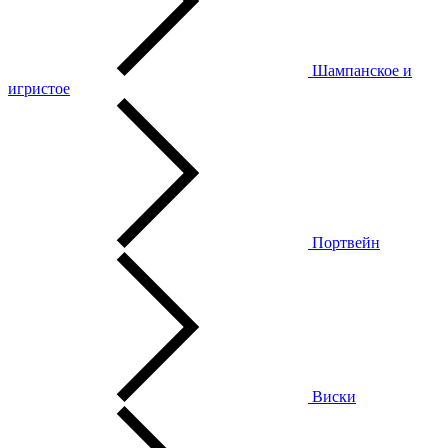
Шампанское и
игристое
Портвейн
Виски