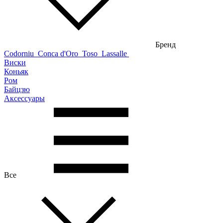
Бренд
Codorniu
Conca d'Oro
Toso
Lassalle
Виски
Коньяк
Ром
Байцзю
Аксессуары
Все