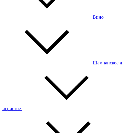
Вино
Шампанское и
игристое