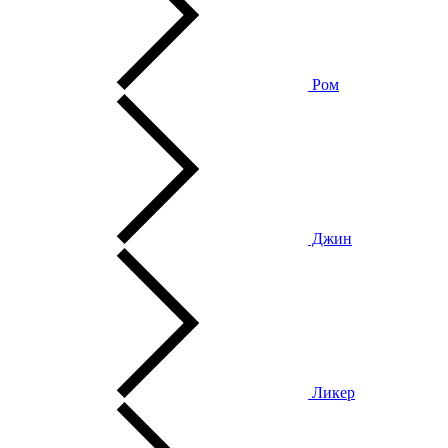
Ром
Джин
Ликер