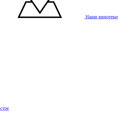
Наши винотеки
стое