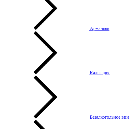
Арманьяк
Кальвадос
Безалкогольное ви