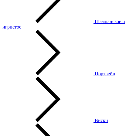
Шампанское и
игристое
Портвейн
Виски