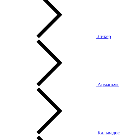
Ликер
Арманьяк
Кальвадос