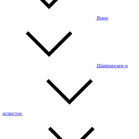
Вино
Шампанское и
игристое