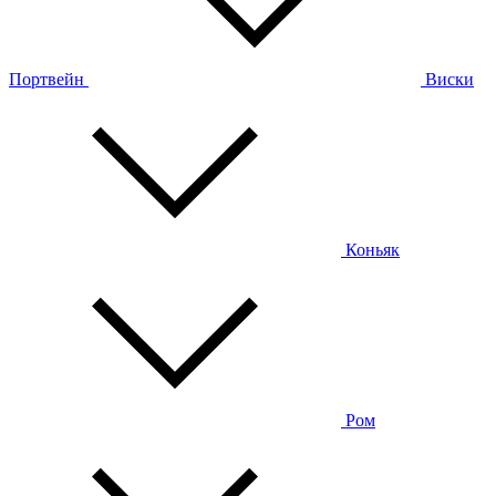
Портвейн
Виски
Коньяк
Ром