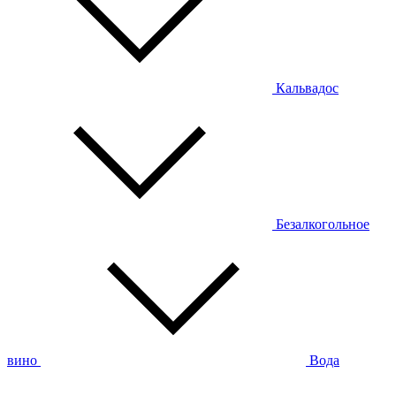
Кальвадос
Безалкогольное
вино
Вода