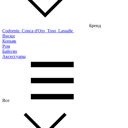
Бренд
Codorniu
Conca d'Oro
Toso
Lassalle
Виски
Коньяк
Ром
Байцзю
Аксессуары
Все