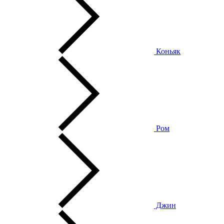
Коньяк
Ром
Джин