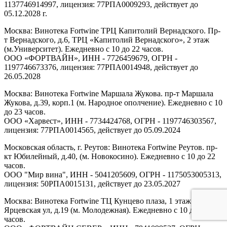
1137746914997, лицензия: 77РПА0009293, действует до
05.12.2028 г.
Москва: Винотека Fortwine ТРЦ Капитолий Вернадского. Пр-
т Вернадского, д.6, ТРЦ «Капитолий Вернадского», 2 этаж
(м.Университет). Ежедневно с 10 до 22 часов.
ООО «ФОРТВАЙН», ИНН - 7726459679, ОГРН -
1197746673376, лицензия: 77РПА0014948, действует до
26.05.2028
Москва: Винотека Fortwine Маршала Жукова. пр-т Маршала
Жукова, д.39, корп.1 (м. Народное ополчение). Ежедневно с 10
до 23 часов.
ООО «Харвест», ИНН - 7734424768, ОГРН - 1197746303567,
лицензия: 77РПА0014565, действует до 05.09.2024
Московская область, г. Реутов: Винотека Fortwine Реутов. пр-
кт Юбилейный, д.40, (м. Новокосино). Ежедневно с 10 до 22
часов.
ООО "Мир вина", ИНН - 5041205609, ОГРН - 1175053005313,
лицензия: 50РПА0015131, действует до 23.05.2027
Москва: Винотека Fortwine ТЦ Кунцево плаза, 1 этаж.
Ярцевская ул, д.19 (м. Молодежная). Ежедневно с 10 до 22
часов.