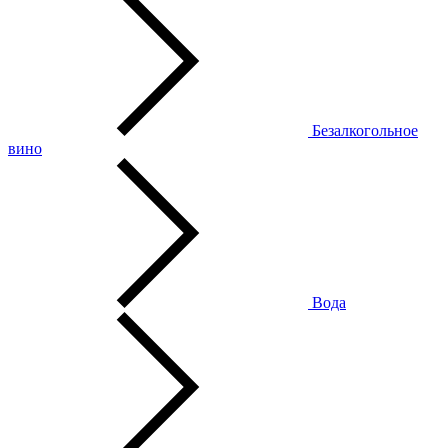
Безалкогольное
вино
Вода