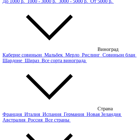
До 1000 р.
1000 - 3000 р.
3000 - 5000 р.
От 5000 р.
Виноград
Каберне совиньон
Мальбек
Мерло
Рислинг
Совиньон блан
Шардоне
Шираз
Все сорта винограда
Страна
Франция
Италия
Испания
Германия
Новая Зеландия
Австралия
Россия
Все страны