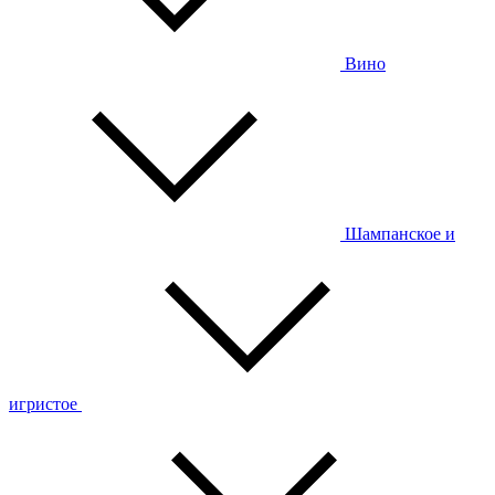
Вино
Шампанское и
игристое