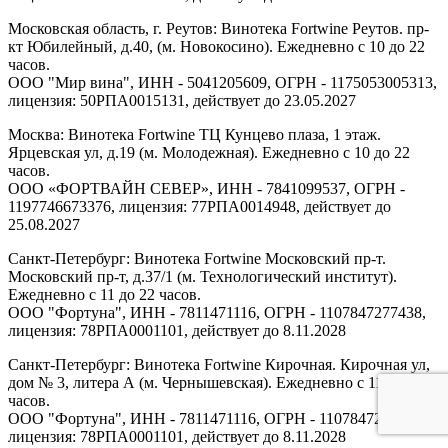
Московская область, г. Реутов: Винотека Fortwine Реутов. пр-
кт Юбилейный, д.40, (м. Новокосино). Ежедневно с 10 до 22
часов.
ООО "Мир вина", ИНН - 5041205609, ОГРН - 1175053005313,
лицензия: 50РПА0015131, действует до 23.05.2027
Москва: Винотека Fortwine ТЦ Кунцево плаза, 1 этаж.
Ярцевская ул, д.19 (м. Молодежная). Ежедневно с 10 до 22
часов.
ООО «ФОРТВАЙН СЕВЕР», ИНН - 7841099537, ОГРН -
1197746673376, лицензия: 77РПА0014948, действует до
25.08.2027
Санкт-Петербург: Винотека Fortwine Московский пр-т.
Московский пр-т, д.37/1 (м. Технологический институт).
Ежедневно с 11 до 22 часов.
ООО "Фортуна", ИНН - 7811471116, ОГРН - 1107847277438,
лицензия: 78РПА0001101, действует до 8.11.2028
Санкт-Петербург: Винотека Fortwine Кирочная. Кирочная ул,
дом № 3, литера А (м. Чернышевская). Ежедневно с 11 до 22
часов.
ООО "Фортуна", ИНН - 7811471116, ОГРН - 1107847277438,
лицензия: 78РПА0001101, действует до 8.11.2028