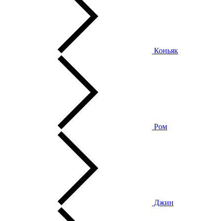
Коньяк
Ром
Джин