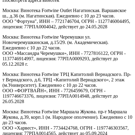
Посмотреть адреса винотек
Москва: Винотека Fortwine Outlet Нагатинская. Варшавское
ш., д.36 (м. Нагатинская). Ежедневно с 10 до 23 часов.
ООО "Фортуна", ИНН – 7721746704, ОГРН - 1127746004495,
лицензия: 77РПА0004042, действует до 24.05.2028
Москва: Винотека Fortwine Черемушки ул.
Новочеремушкинская, д.15/29. (м. Академическая).
Ежедневно с 10 до 22 часов.
ООО «Массандра Черемушки», ИНН - 7727816122, ОГРН -
1137746914997, лицензия: 77РПА0009293, действует до
05.12.2028 г.
Москва: Винотека Fortwine ТРЦ Капитолий Вернадского. Пр-
т Вернадского, д.6, ТРЦ «Капитолий Вернадского», 2 этаж
(м.Университет). Ежедневно с 10 до 22 часов.
ООО «ФОРТВАЙН», ИНН - 7726459679, ОГРН -
1197746673376, лицензия: 77РПА0014948, действует до
26.05.2028
Москва: Винотека Fortwine Маршала Жукова. пр-т Маршала
Жукова, д.39, корп.1 (м. Народное ополчение). Ежедневно с 10
до 23 часов.
ООО «Харвест», ИНН - 7734424768, ОГРН - 1197746303567,
лицензия: 77РПА0014565, действует до 05.09.2024