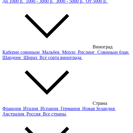
До 1000 р.
1000 - 3000 р.
3000 - 5000 р.
От 5000 р.
Виноград
Каберне совиньон
Мальбек
Мерло
Рислинг
Совиньон блан
Шардоне
Шираз
Все сорта винограда
Страна
Франция
Италия
Испания
Германия
Новая Зеландия
Австралия
Россия
Все страны