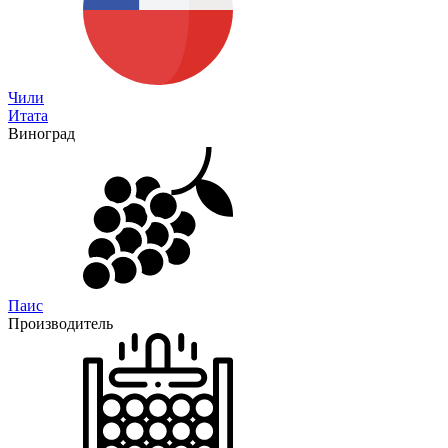
Чили
Итата
Виноград
Паис
Производитель