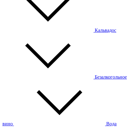
Кальвадос
Безалкогольное
вино
Вода