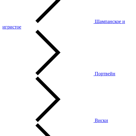
Шампанское и
игристое
Портвейн
Виски