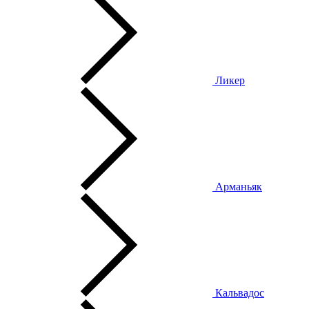
Ликер
Арманьяк
Кальвадос