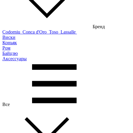
Бренд
Codorniu
Conca d'Oro
Toso
Lassalle
Виски
Коньяк
Ром
Байцзю
Аксессуары
Все