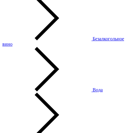
Безалкогольное
вино
Вода