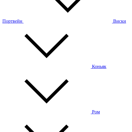
Портвейн
Виски
Коньяк
Ром