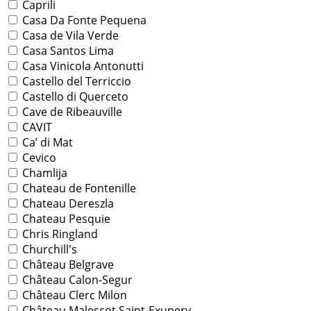
Caprili
Casa Da Fonte Pequena
Casa de Vila Verde
Casa Santos Lima
Casa Vinicola Antonutti
Castello del Terriccio
Castello di Querceto
Cave de Ribeauville
CAVIT
Ca’ di Mat
Cevico
Chamlija
Chateau de Fontenille
Chateau Dereszla
Chateau Pesquie
Chris Ringland
Churchill's
Château Belgrave
Château Calon-Segur
Château Clerc Milon
Château Malescot Saint-Exupery