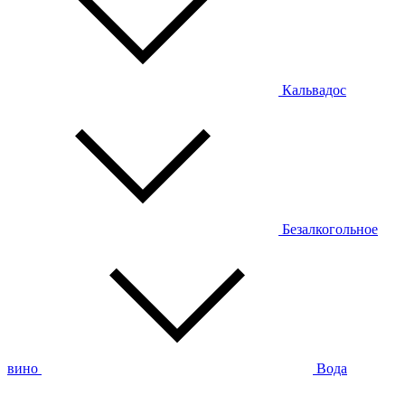
Кальвадос
Безалкогольное
вино
Вода