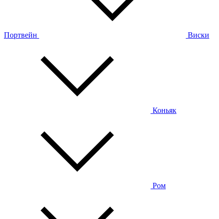
Портвейн
Виски
Коньяк
Ром