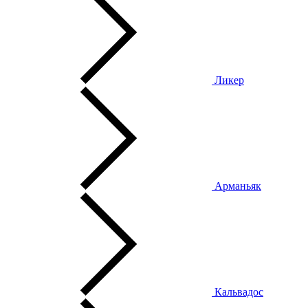
Ликер
Арманьяк
Кальвадос