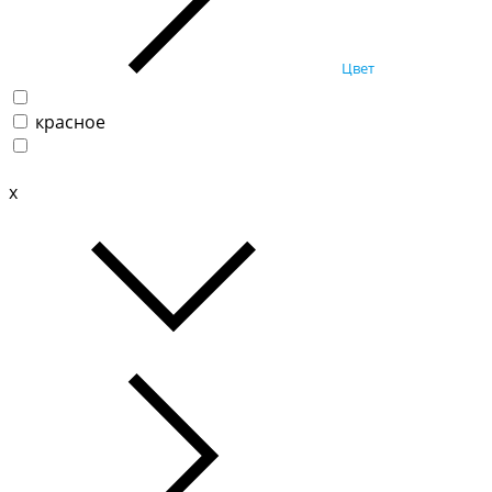
Цвет
красное
x