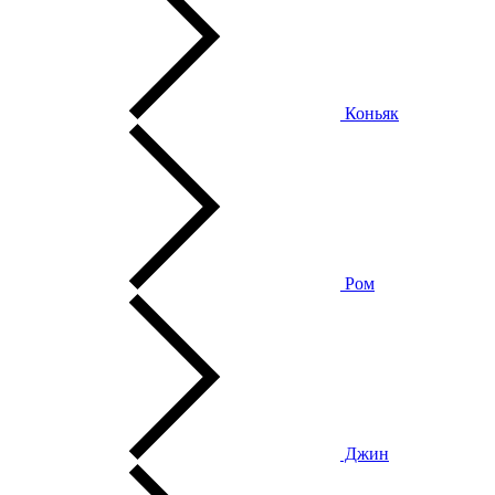
Коньяк
Ром
Джин