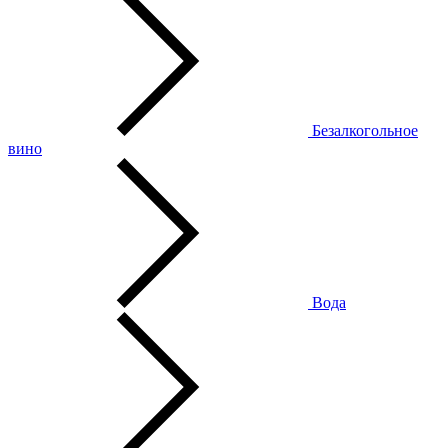
Безалкогольное
вино
Вода