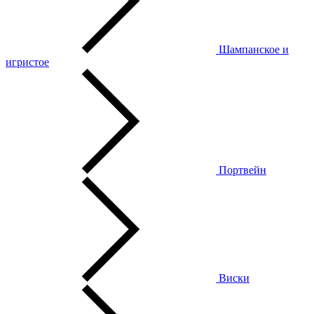
Шампанское и
игристое
Портвейн
Виски