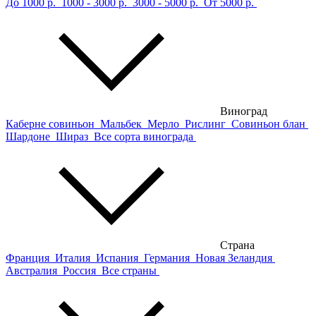
До 1000 р.
1000 - 3000 р.
3000 - 5000 р.
От 5000 р.
Виноград
Каберне совиньон
Мальбек
Мерло
Рислинг
Совиньон блан
Шардоне
Шираз
Все сорта винограда
Страна
Франция
Италия
Испания
Германия
Новая Зеландия
Австралия
Россия
Все страны