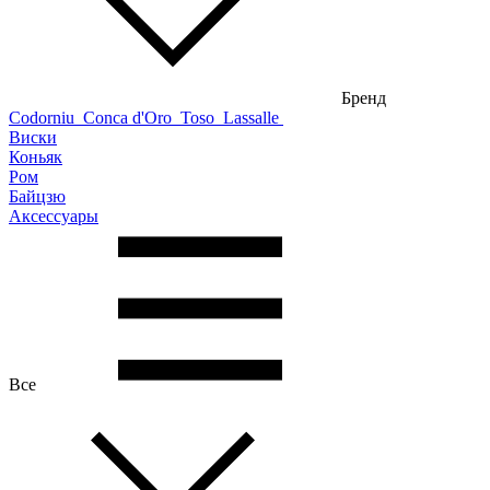
Бренд
Codorniu
Conca d'Oro
Toso
Lassalle
Виски
Коньяк
Ром
Байцзю
Аксессуары
Все