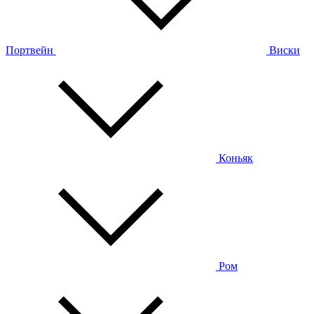
Портвейн
Виски
Коньяк
Ром