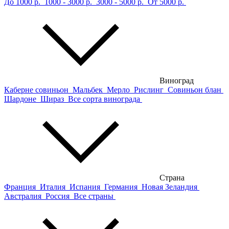
До 1000 р.
1000 - 3000 р.
3000 - 5000 р.
От 5000 р.
Виноград
Каберне совиньон
Мальбек
Мерло
Рислинг
Совиньон блан
Шардоне
Шираз
Все сорта винограда
Страна
Франция
Италия
Испания
Германия
Новая Зеландия
Австралия
Россия
Все страны