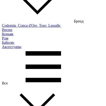
Бренд
Codorniu
Conca d'Oro
Toso
Lassalle
Виски
Коньяк
Ром
Байцзю
Аксессуары
Все