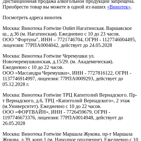
Дистанционная продажа алкогольной продукции запрещена.
Приобрести товар вы можете в одной из наших
«Винотек»
.
Посмотреть адреса винотек
Москва: Винотека Fortwine Outlet Нагатинская. Варшавское
ш., д.36 (м. Нагатинская). Ежедневно с 10 до 23 часов.
ООО "Фортуна", ИНН – 7721746704, ОГРН - 1127746004495,
лицензия: 77РПА0004042, действует до 24.05.2028
Москва: Винотека Fortwine Черемушки ул.
Новочеремушкинская, д.15/29. (м. Академическая).
Ежедневно с 10 до 22 часов.
ООО «Массандра Черемушки», ИНН - 7727816122, ОГРН -
1137746914997, лицензия: 77РПА0009293, действует до
05.12.2028 г.
Москва: Винотека Fortwine ТРЦ Капитолий Вернадского. Пр-
т Вернадского, д.6, ТРЦ «Капитолий Вернадского», 2 этаж
(м.Университет). Ежедневно с 10 до 22 часов.
ООО «ФОРТВАЙН», ИНН - 7726459679, ОГРН -
1197746673376, лицензия: 77РПА0014948, действует до
26.05.2028
Москва: Винотека Fortwine Маршала Жукова. пр-т Маршала
Жукова, д.39, корп.1 (м. Народное ополчение). Ежедневно с 10