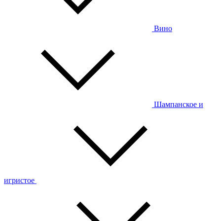
Вино
Шампанское и
игристое