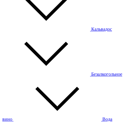
Кальвадос
Безалкогольное
вино
Вода