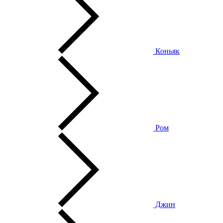
Коньяк
Ром
Джин