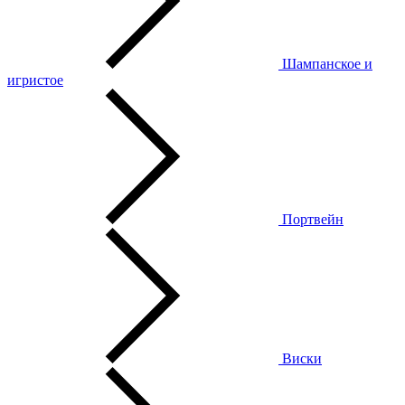
Шампанское и
игристое
Портвейн
Виски