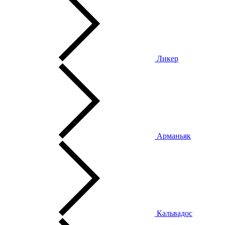
Ликер
Арманьяк
Кальвадос