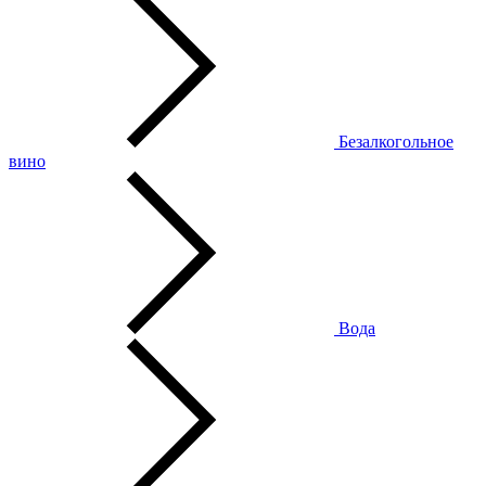
Безалкогольное
вино
Вода