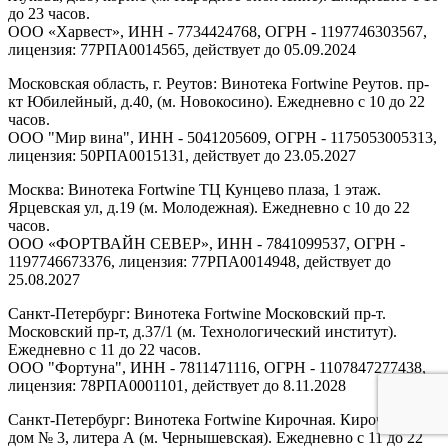
до 23 часов.
ООО «Харвест», ИНН - 7734424768, ОГРН - 1197746303567,
лицензия: 77РПА0014565, действует до 05.09.2024
Московская область, г. Реутов: Винотека Fortwine Реутов. пр-
кт Юбилейный, д.40, (м. Новокосино). Ежедневно с 10 до 22
часов.
ООО "Мир вина", ИНН - 5041205609, ОГРН - 1175053005313,
лицензия: 50РПА0015131, действует до 23.05.2027
Москва: Винотека Fortwine ТЦ Кунцево плаза, 1 этаж.
Ярцевская ул, д.19 (м. Молодежная). Ежедневно с 10 до 22
часов.
ООО «ФОРТВАЙН СЕВЕР», ИНН - 7841099537, ОГРН -
1197746673376, лицензия: 77РПА0014948, действует до
25.08.2027
Санкт-Петербург: Винотека Fortwine Московский пр-т.
Московский пр-т, д.37/1 (м. Технологический институт).
Ежедневно с 11 до 22 часов.
ООО "Фортуна", ИНН - 7811471116, ОГРН - 1107847277438,
лицензия: 78РПА0001101, действует до 8.11.2028
Санкт-Петербург: Винотека Fortwine Кирочная. Кирочная ул,
дом № 3, литера А (м. Чернышевская). Ежедневно с 11 до 22