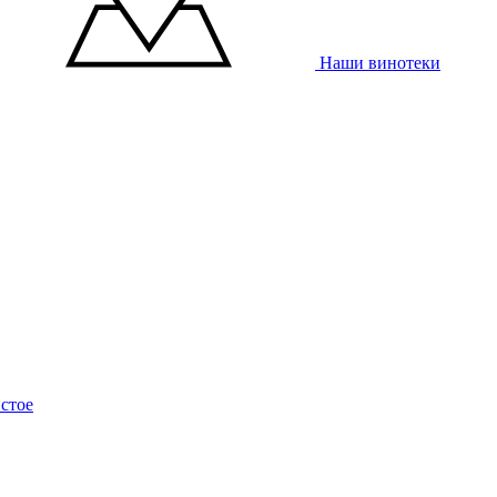
Наши винотеки
стое