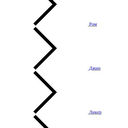
Ром
Джин
Ликер