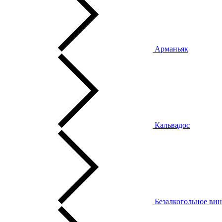
Арманьяк
Кальвадос
Безалкогольное ви