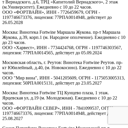
т Вернадского, д.6, ТРЦ «Капитолий Вернадского», 2 этаж
(м.Университет). Ежедневно с 10 до 22 часов.
ООО «ФОРТВАЙН», ИНН - 7726459679, ОГРН -
1197746673376, лицензия: 77РПА0014948, действует до
26.05.2028
Москва: Винотека Fortwine Маршала Жукова. пр-т Маршала
Жукова, д.39, корп.1 (м. Народное ополчение). Ежедневно с 10
до 23 часов.
ООО «Харвест», ИНН - 7734424768, ОГРН - 1197746303567,
лицензия: 77РПА0014565, действует до 05.09.2024
Московская область, г. Реутов: Винотека Fortwine Реутов. пр-
кт Юбилейный, д.40, (м. Новокосино). Ежедневно с 10 до 22
часов.
ООО "Мир вина", ИНН - 5041205609, ОГРН - 1175053005313,
лицензия: 50РПА0015131, действует до 23.05.2027
Москва: Винотека Fortwine ТЦ Кунцево плаза, 1 этаж.
Ярцевская ул, д.19 (м. Молодежная). Ежедневно с 10 до 22
часов.
ООО «ФОРТВАЙН СЕВЕР», ИНН - 7841099537, ОГРН -
1197746673376, лицензия: 77РПА0014948, действует до
25.08.2027