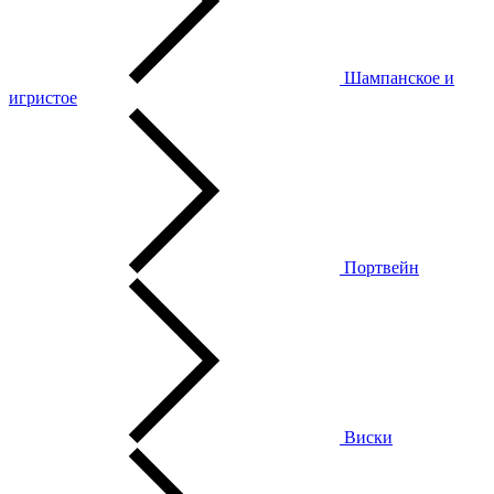
Шампанское и
игристое
Портвейн
Виски