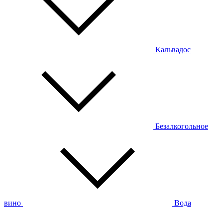
Кальвадос
Безалкогольное
вино
Вода