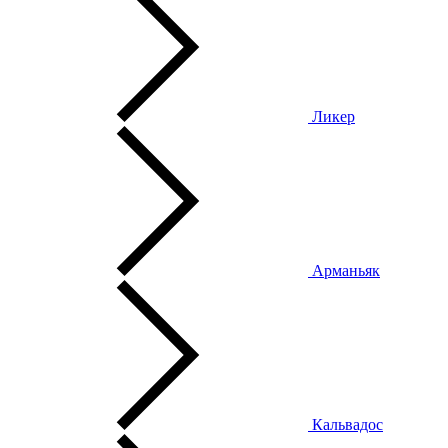
Ликер
Арманьяк
Кальвадос