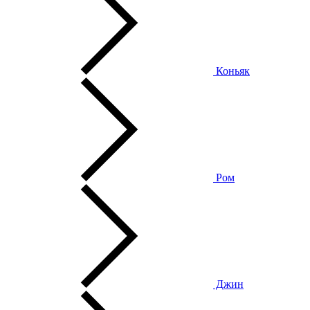
Коньяк
Ром
Джин