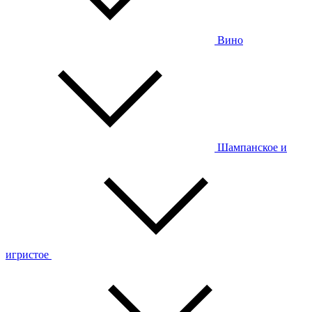
Вино
Шампанское и
игристое