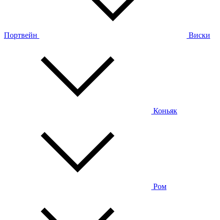
Портвейн
Виски
Коньяк
Ром