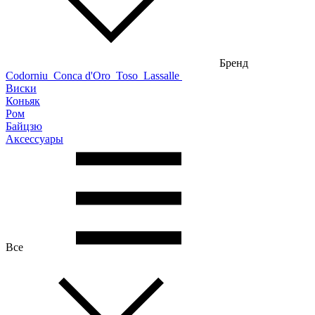
Бренд
Codorniu
Conca d'Oro
Toso
Lassalle
Виски
Коньяк
Ром
Байцзю
Аксессуары
Все