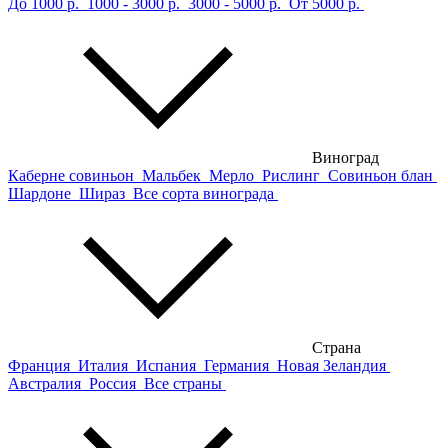
До 1000 р.
1000 - 3000 р.
3000 - 5000 р.
От 5000 р.
Виноград
Каберне совиньон
Мальбек
Мерло
Рислинг
Совиньон блан
Шардоне
Шираз
Все сорта винограда
Страна
Франция
Италия
Испания
Германия
Новая Зеландия
Австралия
Россия
Все страны