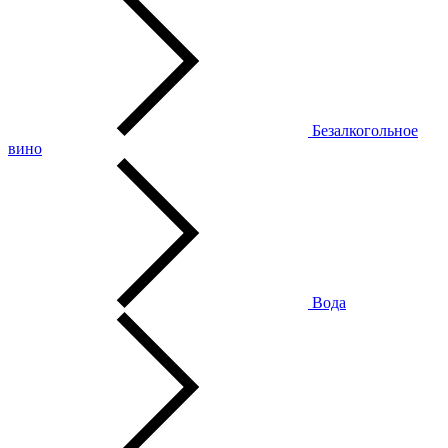
Безалкогольное
вино
Вода