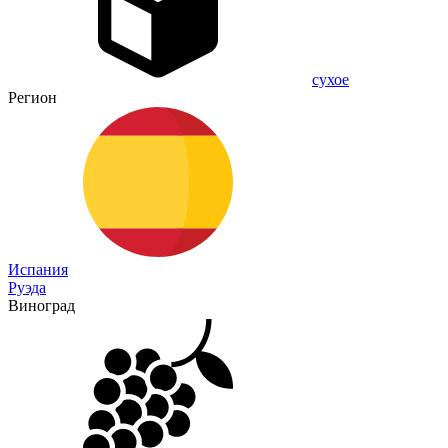
сухое
Регион
Испания
Руэда
Виноград