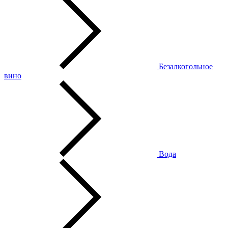
Безалкогольное
вино
Вода