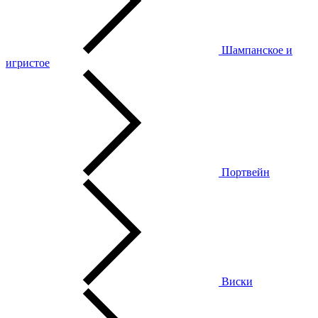
Шампанское и
игристое
Портвейн
Виски