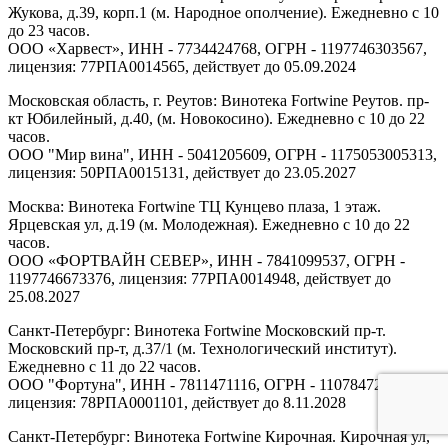
Жукова, д.39, корп.1 (м. Народное ополчение). Ежедневно с 10
до 23 часов.
ООО «Харвест», ИНН - 7734424768, ОГРН - 1197746303567,
лицензия: 77РПА0014565, действует до 05.09.2024
Московская область, г. Реутов: Винотека Fortwine Реутов. пр-
кт Юбилейный, д.40, (м. Новокосино). Ежедневно с 10 до 22
часов.
ООО "Мир вина", ИНН - 5041205609, ОГРН - 1175053005313,
лицензия: 50РПА0015131, действует до 23.05.2027
Москва: Винотека Fortwine ТЦ Кунцево плаза, 1 этаж.
Ярцевская ул, д.19 (м. Молодежная). Ежедневно с 10 до 22
часов.
ООО «ФОРТВАЙН СЕВЕР», ИНН - 7841099537, ОГРН -
1197746673376, лицензия: 77РПА0014948, действует до
25.08.2027
Санкт-Петербург: Винотека Fortwine Московский пр-т.
Московский пр-т, д.37/1 (м. Технологический институт).
Ежедневно с 11 до 22 часов.
ООО "Фортуна", ИНН - 7811471116, ОГРН - 1107847277438,
лицензия: 78РПА0001101, действует до 8.11.2028
Санкт-Петербург: Винотека Fortwine Кирочная. Кирочная ул,