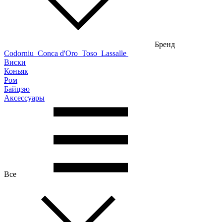
Бренд
Codorniu
Conca d'Oro
Toso
Lassalle
Виски
Коньяк
Ром
Байцзю
Аксессуары
Все