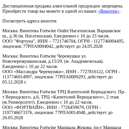
Дистанционная продажа алкогольной продукции запрещена.
Приобрести товар вы можете в одной из наших
«Винотек»
.
Посмотреть адреса винотек
Москва: Винотека Fortwine Outlet Нагатинская. Варшавское
ш., д.36 (м. Нагатинская). Ежедневно с 10 до 23 часов.
ООО "Фортуна", ИНН – 7721746704, ОГРН - 1127746004495,
лицензия: 77РПА0004042, действует до 24.05.2028
Москва: Винотека Fortwine Черемушки ул.
Новочеремушкинская, д.15/29. (м. Академическая).
Ежедневно с 10 до 22 часов.
ООО «Массандра Черемушки», ИНН - 7727816122, ОГРН -
1137746914997, лицензия: 77РПА0009293, действует до
05.12.2028 г.
Москва: Винотека Fortwine ТРЦ Капитолий Вернадского. Пр-
т Вернадского, д.6, ТРЦ «Капитолий Вернадского», 2 этаж
(м.Университет). Ежедневно с 10 до 22 часов.
ООО «ФОРТВАЙН», ИНН - 7726459679, ОГРН -
1197746673376, лицензия: 77РПА0014948, действует до
26.05.2028
Москва: Винотека Fortwine Маршала Жукова. пр-т Маршала