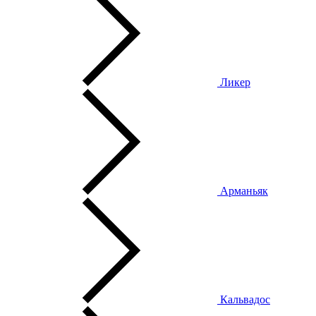
Ликер
Арманьяк
Кальвадос