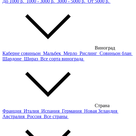
До 1000 р.
1000 - 3000 р.
3000 - 5000 р.
От 5000 р.
Виноград
Каберне совиньон
Мальбек
Мерло
Рислинг
Совиньон блан
Шардоне
Шираз
Все сорта винограда
Страна
Франция
Италия
Испания
Германия
Новая Зеландия
Австралия
Россия
Все страны