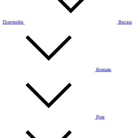
Портвейн
Виски
Коньяк
Ром