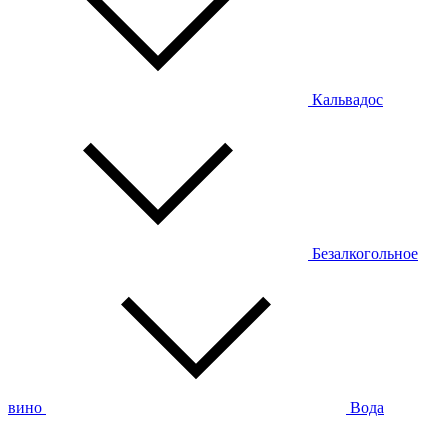
Кальвадос
Безалкогольное
вино
Вода