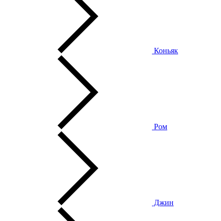
Коньяк
Ром
Джин