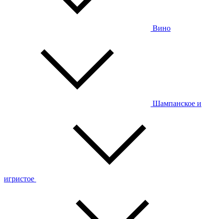
Вино
Шампанское и
игристое