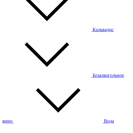
Кальвадос
Безалкогольное
вино
Вода