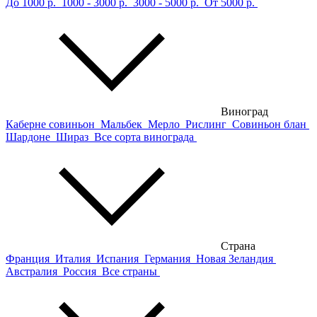
До 1000 р.
1000 - 3000 р.
3000 - 5000 р.
От 5000 р.
Виноград
Каберне совиньон
Мальбек
Мерло
Рислинг
Совиньон блан
Шардоне
Шираз
Все сорта винограда
Страна
Франция
Италия
Испания
Германия
Новая Зеландия
Австралия
Россия
Все страны