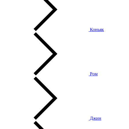
Коньяк
Ром
Джин