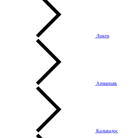
Ликер
Арманьяк
Кальвадос