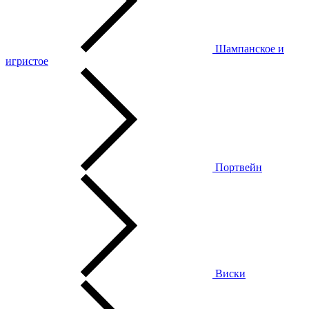
Шампанское и
игристое
Портвейн
Виски