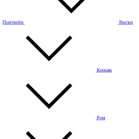
Портвейн
Виски
Коньяк
Ром