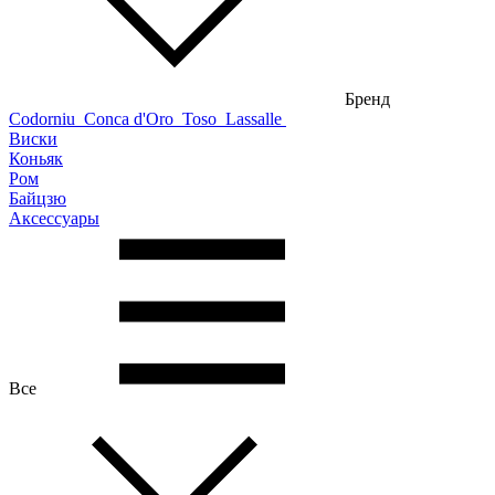
Бренд
Codorniu
Conca d'Oro
Toso
Lassalle
Виски
Коньяк
Ром
Байцзю
Аксессуары
Все