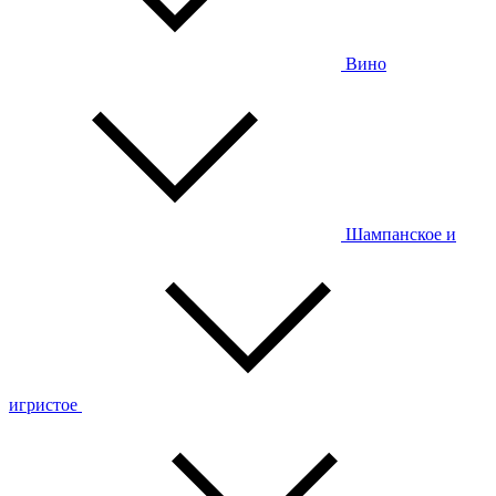
Вино
Шампанское и
игристое