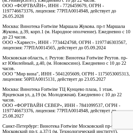
(м.Университет). Ежедневно с 10 до 22 часов.
ООО «ФОРТВАЙН», ИНН - 7726459679, ОГРН -
1197746673376, лицензия: 77РПА0014948, действует до
26.05.2028
Москва: Винотека Fortwine Маршала Жукова. пр-т Маршала
Жукова, д.39, корп.1 (м. Народное ополчение). Ежедневно с 10
до 23 часов.
ООО «Харвест», ИНН - 7734424768, ОГРН - 1197746303567,
лицензия: 77РПА0014565, действует до 05.09.2024
Московская область, г. Реутов: Винотека Fortwine Реутов. пр-
кт Юбилейный, д.40, (м. Новокосино). Ежедневно с 10 до 22
часов.
ООО "Мир вина", ИНН - 5041205609, ОГРН - 1175053005313,
лицензия: 50РПА0015131, действует до 23.05.2027
Москва: Винотека Fortwine ТЦ Кунцево плаза, 1 этаж.
Ярцевская ул, д.19 (м. Молодежная). Ежедневно с 10 до 22
часов.
ООО «ФОРТВАЙН СЕВЕР», ИНН - 7841099537, ОГРН -
1197746673376, лицензия: 77РПА0014948, действует до
25.08.2027
Санкт-Петербург: Винотека Fortwine Московский пр-т.
Московский пр-т, д.37/1 (м. Технологический институт).