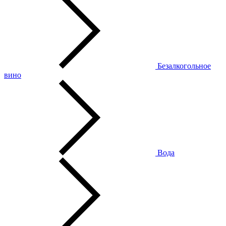
Безалкогольное
вино
Вода