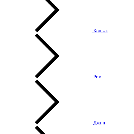
Коньяк
Ром
Джин