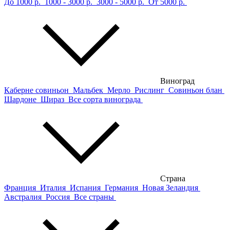
До 1000 р.
1000 - 3000 р.
3000 - 5000 р.
От 5000 р.
Виноград
Каберне совиньон
Мальбек
Мерло
Рислинг
Совиньон блан
Шардоне
Шираз
Все сорта винограда
Страна
Франция
Италия
Испания
Германия
Новая Зеландия
Австралия
Россия
Все страны