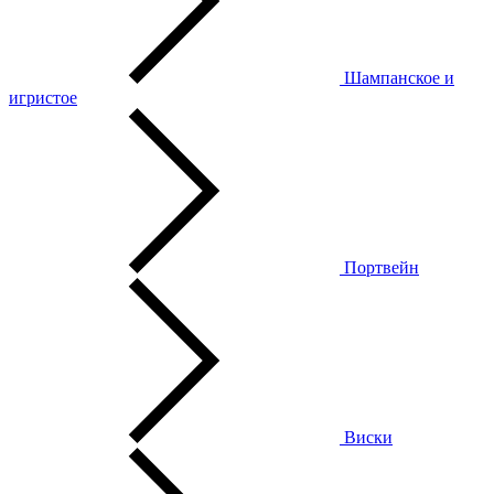
Шампанское и
игристое
Портвейн
Виски