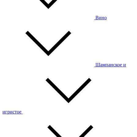
Вино
Шампанское и
игристое