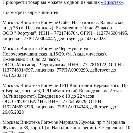
Приобрести товар вы можете в одной из наших
«Винотек»
.
Посмотреть адреса винотек
Москва: Винотека Fortwine Outlet Нагатинская. Варшавское
ш., д.36 (м. Нагатинская). Ежедневно с 10 до 23 часов.
ООО "Фортуна", ИНН – 7721746704, ОГРН - 1127746004495,
лицензия: 77РПА0004042, действует до 24.05.2028
Москва: Винотека Fortwine Черемушки ул.
Новочеремушкинская, д.15/29. (м. Академическая).
Ежедневно с 10 до 22 часов.
ООО «Массандра Черемушки», ИНН - 7727816122, ОГРН -
1137746914997, лицензия: 77РПА0009293, действует до
05.12.2028 г.
Москва: Винотека Fortwine ТРЦ Капитолий Вернадского. Пр-
т Вернадского, д.6, ТРЦ «Капитолий Вернадского», 2 этаж
(м.Университет). Ежедневно с 10 до 22 часов.
ООО «ФОРТВАЙН», ИНН - 7726459679, ОГРН -
1197746673376, лицензия: 77РПА0014948, действует до
26.05.2028
Москва: Винотека Fortwine Маршала Жукова. пр-т Маршала
Жукова, д.39, корп.1 (м. Народное ополчение). Ежедневно с 10
до 23 часов.