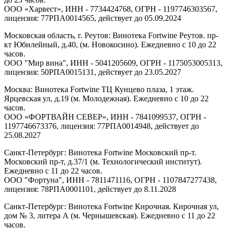
ООО «Харвест», ИНН - 7734424768, ОГРН - 1197746303567,
лицензия: 77РПА0014565, действует до 05.09.2024
Московская область, г. Реутов: Винотека Fortwine Реутов. пр-
кт Юбилейный, д.40, (м. Новокосино). Ежедневно с 10 до 22
часов.
ООО "Мир вина", ИНН - 5041205609, ОГРН - 1175053005313,
лицензия: 50РПА0015131, действует до 23.05.2027
Москва: Винотека Fortwine ТЦ Кунцево плаза, 1 этаж.
Ярцевская ул, д.19 (м. Молодежная). Ежедневно с 10 до 22
часов.
ООО «ФОРТВАЙН СЕВЕР», ИНН - 7841099537, ОГРН -
1197746673376, лицензия: 77РПА0014948, действует до
25.08.2027
Санкт-Петербург: Винотека Fortwine Московский пр-т.
Московский пр-т, д.37/1 (м. Технологический институт).
Ежедневно с 11 до 22 часов.
ООО "Фортуна", ИНН - 7811471116, ОГРН - 1107847277438,
лицензия: 78РПА0001101, действует до 8.11.2028
Санкт-Петербург: Винотека Fortwine Кирочная. Кирочная ул,
дом № 3, литера А (м. Чернышевская). Ежедневно с 11 до 22
часов.