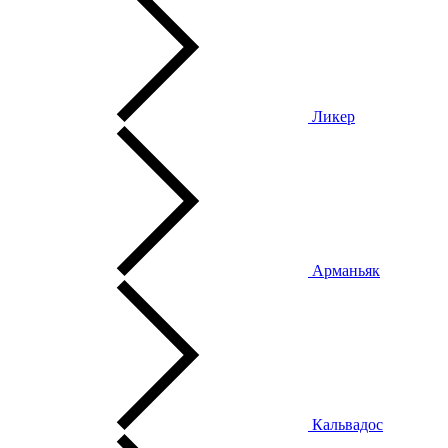
Ликер
Арманьяк
Кальвадос