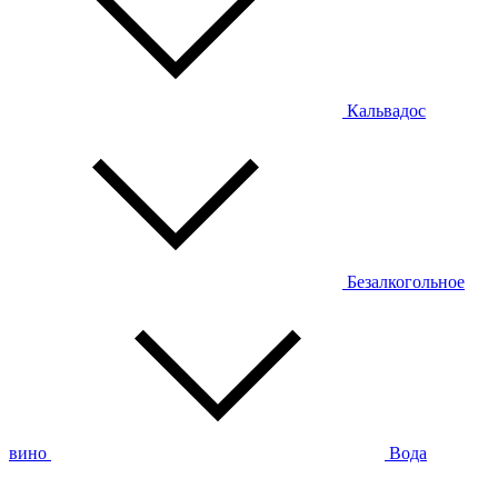
Кальвадос
Безалкогольное
вино
Вода