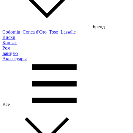
Бренд
Codorniu
Conca d'Oro
Toso
Lassalle
Виски
Коньяк
Ром
Байцзю
Аксессуары
Все