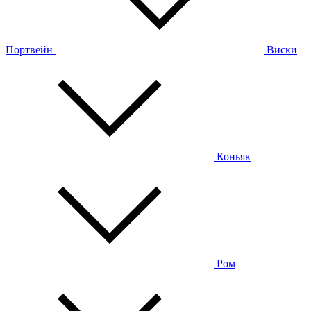
Портвейн
Виски
Коньяк
Ром