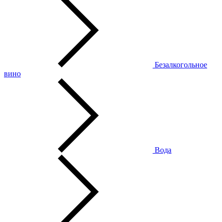
Безалкогольное
вино
Вода