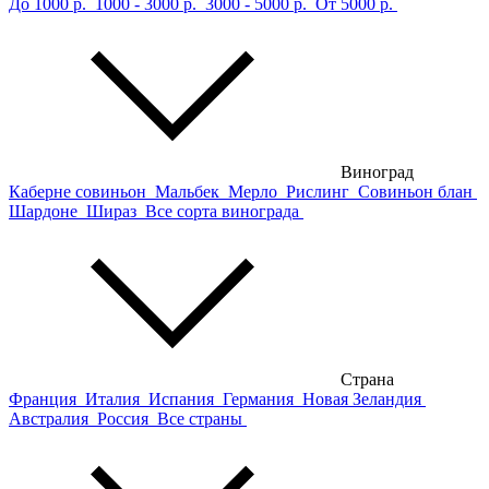
До 1000 р.
1000 - 3000 р.
3000 - 5000 р.
От 5000 р.
Виноград
Каберне совиньон
Мальбек
Мерло
Рислинг
Совиньон блан
Шардоне
Шираз
Все сорта винограда
Страна
Франция
Италия
Испания
Германия
Новая Зеландия
Австралия
Россия
Все страны