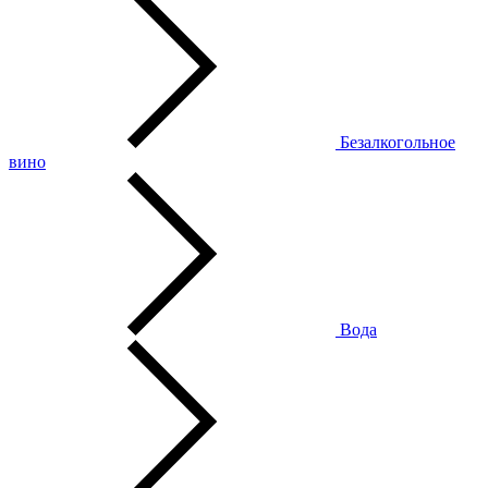
Безалкогольное
вино
Вода