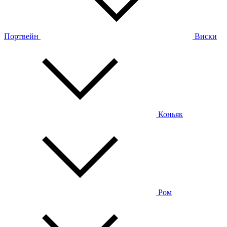
Портвейн
Виски
Коньяк
Ром