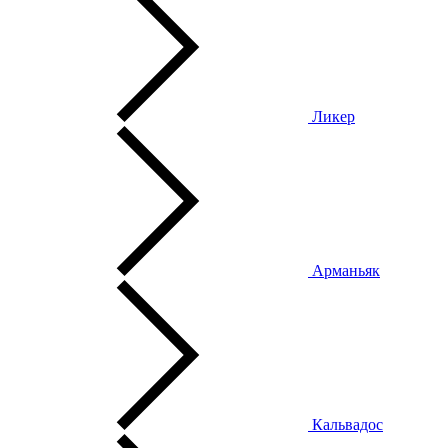
Ликер
Арманьяк
Кальвадос