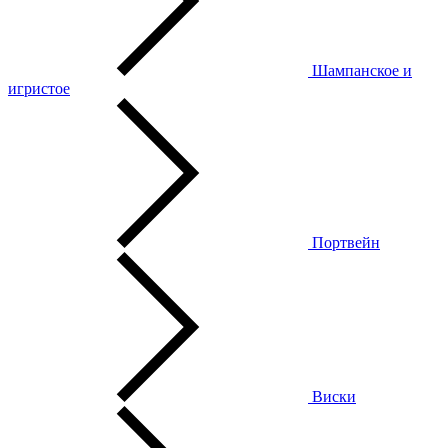
Шампанское и
игристое
Портвейн
Виски