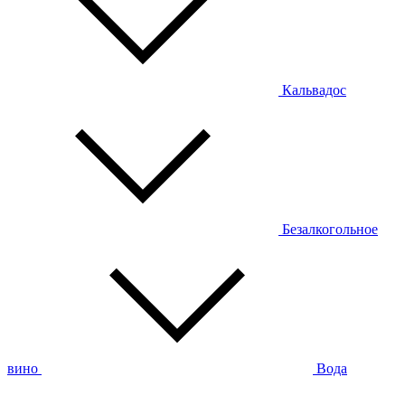
Кальвадос
Безалкогольное
вино
Вода