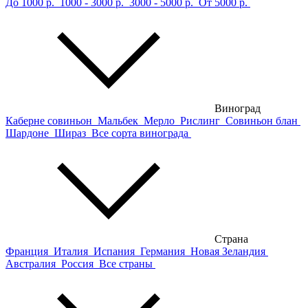
До 1000 р.
1000 - 3000 р.
3000 - 5000 р.
От 5000 р.
Виноград
Каберне совиньон
Мальбек
Мерло
Рислинг
Совиньон блан
Шардоне
Шираз
Все сорта винограда
Страна
Франция
Италия
Испания
Германия
Новая Зеландия
Австралия
Россия
Все страны