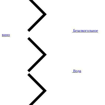
Безалкогольное
вино
Вода