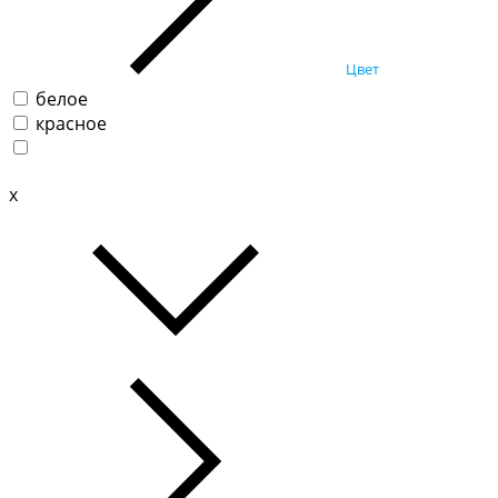
Цвет
белое
красное
x