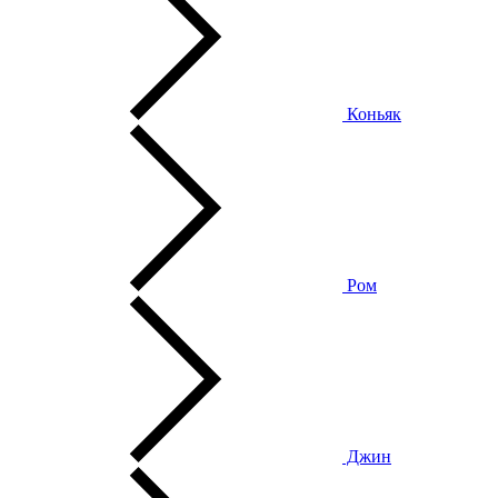
Коньяк
Ром
Джин