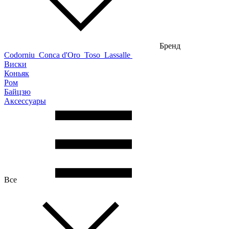
Бренд
Codorniu
Conca d'Oro
Toso
Lassalle
Виски
Коньяк
Ром
Байцзю
Аксессуары
Все