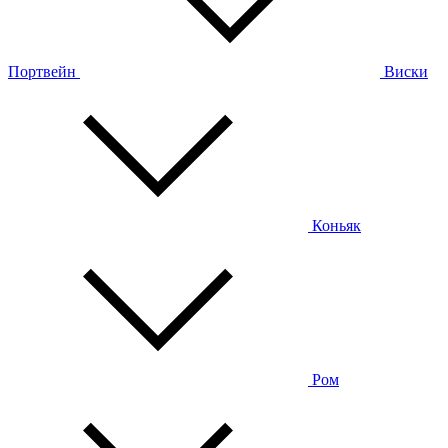
Портвейн
Виски
Коньяк
Ром