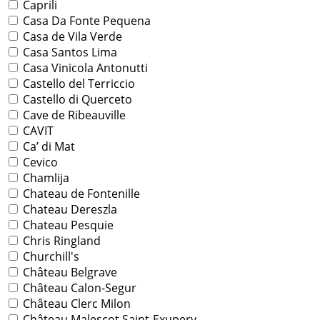
Caprili
Casa Da Fonte Pequena
Casa de Vila Verde
Casa Santos Lima
Casa Vinicola Antonutti
Castello del Terriccio
Castello di Querceto
Cave de Ribeauville
CAVIT
Ca’ di Mat
Cevico
Chamlija
Chateau de Fontenille
Chateau Dereszla
Chateau Pesquie
Chris Ringland
Churchill's
Château Belgrave
Château Calon-Segur
Château Clerc Milon
Château Malescot Saint-Exupery