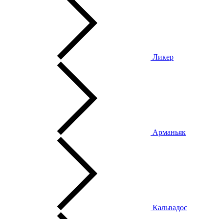
Ликер
Арманьяк
Кальвадос