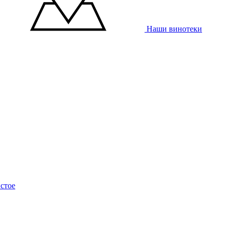
Наши винотеки
стое