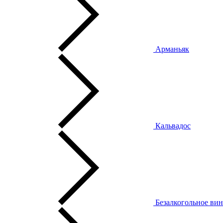
Арманьяк
Кальвадос
Безалкогольное ви