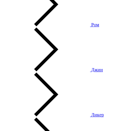
Ром
Джин
Ликер