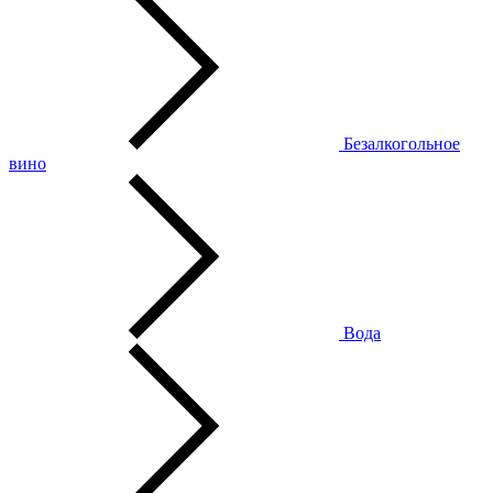
Безалкогольное
вино
Вода