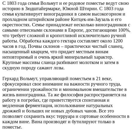
С 1803 года семья Вольмут и ее родовое поместье ведут свою
историю в Зюдштайермарке, Южной Штирии. С 1803 года
семья культивирует виноградники в самом высокогорном и
прохладном штирийском районе Китцек-им-Заузаль и его
окрестностях. Семье принадлежат несколько виноградников с
самыми отвесными склонами в Европе, достигающими 100%,
что требует сложной и кропотливой исключительно ручной
работы. Обработка каждого гектара составляет около 1200
часов в год. Почвы склонов – практически чистый сланец,
насыщенный кварцем, что придает местным винам
неповторимый и очень яркий минеральный характер.
Крупные массивы сланца разбивают молотком и затем в
скудную породу сажают лозы.
Герхард Вольмут, управляющий поместьем в 21 веке,
сфокусировал свое внимание на важности ручного труда,
ограничении урожайности и минимальном вмешательстве в
жизнь виноградника. Та же философия распространяется на
работу в погребах, где приветствуется спонтанная и
медленная ферментация, использование натуральных
дрожжей и больших не новых дубовых чанов. Все это
позволяет сохранить вкус терруара и сортовые особенности в
каждом вине. Вина производят и бутилируют только в
поместье.