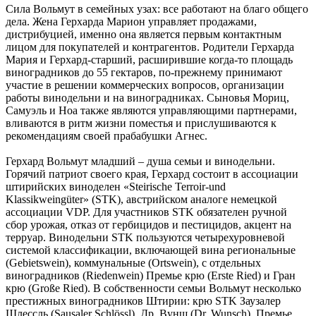
Сила Вольмут в семейных узах: все работают на благо общего
дела. Жена Герхарда Марион управляет продажами,
дистрибуцией, именно она является первым контактным
лицом для покупателей и контрагентов. Родители Герхарда
Мария и Герхард-старший, расширившие когда-то площадь
виноградников до 55 гектаров, по-прежнему принимают
участие в решении коммерческих вопросов, организации
работы винодельни и на виноградниках. Сыновья Мориц,
Самуэль и Ноа также являются управляющими партнерами,
вливаются в ритм жизни поместья и прислушиваются к
рекомендациям своей прабабушки Агнес.
Герхард Вольмут младший – душа семьи и винодельни.
Горячий патриот своего края, Герхард состоит в ассоциации
штирийских виноделен «Steirische Terroir-und
Klassikweingüter» (STK), австрийском аналоге немецкой
ассоциации VDP. Для участников STK обязателен ручной
сбор урожая, отказ от гербицидов и пестицидов, акцент на
терруар. Винодельни STK пользуются четырехуровневой
системой классификации, включающей вина региональные
(Gebietswein), коммунальные (Ortswein), с отдельных
виноградников (Riedenwein) Премье крю (Erste Ried) и Гран
крю (Große Ried). В собственности семьи Вольмут несколько
престижных виноградников Штирии: крю STK Заузалер
Шлессль (Sausaler Schlössl), Др. Вунш (Dr. Wunsch), Премье