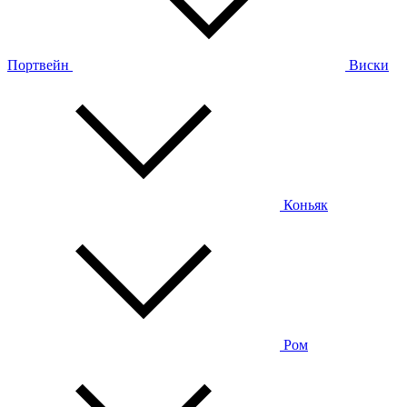
Портвейн
Виски
Коньяк
Ром