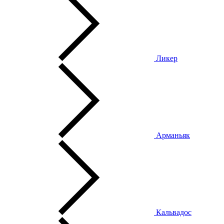
Ликер
Арманьяк
Кальвадос