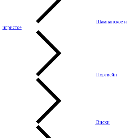
Шампанское и
игристое
Портвейн
Виски