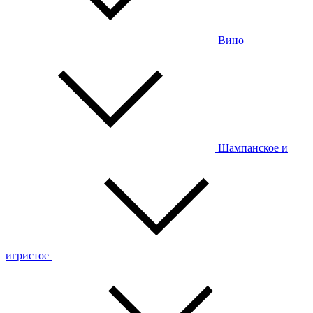
Вино
Шампанское и
игристое