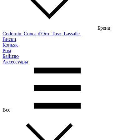
Бренд
Codorniu
Conca d'Oro
Toso
Lassalle
Виски
Коньяк
Ром
Байцзю
Аксессуары
Все