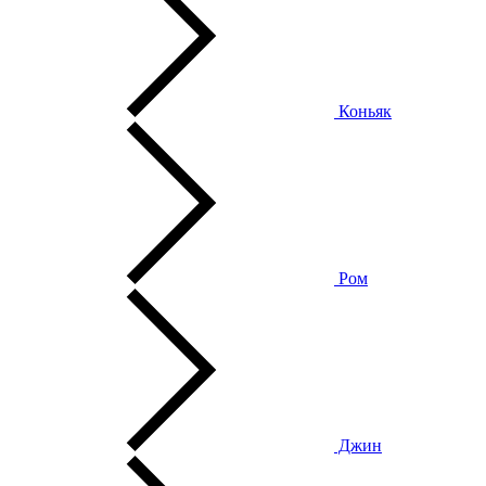
Коньяк
Ром
Джин