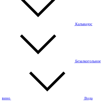
Кальвадос
Безалкогольное
вино
Вода