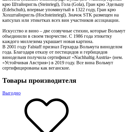
крю Штайнригль (Steinriegl), Гола (Gola), Гран крю Эдельшу
(Edelschuh), впервые упомянутый в 1322 году, Гран крю
Хохштайнригль (Hochsteinriegl). Значок STK размещен на
капсулах или этикетках всех вин участников ассоциации.
Искусство и вино – две созвучные стихии, которые Вольмут
объединили в своем творчестве. С 1986 года этикетку
каждого миллезима украшает новая картина.
В 2001 году Falstaff признал Герхарда Вольмута виноделом
года. Благодаря отказу от пестицидов и гербицидов
винодельня получила сертификат «Nachhaltig Austria» (нем.
«Устойчивая Австрия») в 2019 году. Все вина Вольмут
сертифицированы как веганские.
Товары производителя
Выгодно