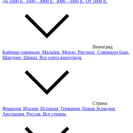
До 1000 р.
1000 - 3000 р.
3000 - 5000 р.
От 5000 р.
Виноград
Каберне совиньон
Мальбек
Мерло
Рислинг
Совиньон блан
Шардоне
Шираз
Все сорта винограда
Страна
Франция
Италия
Испания
Германия
Новая Зеландия
Австралия
Россия
Все страны