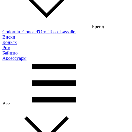
Бренд
Codorniu
Conca d'Oro
Toso
Lassalle
Виски
Коньяк
Ром
Байцзю
Аксессуары
Все