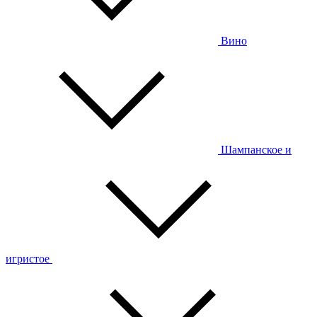
Вино
Шампанское и
игристое