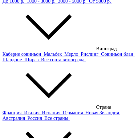
До 1000 р.
1000 - 3000 р.
3000 - 5000 р.
От 5000 р.
Виноград
Каберне совиньон
Мальбек
Мерло
Рислинг
Совиньон блан
Шардоне
Шираз
Все сорта винограда
Страна
Франция
Италия
Испания
Германия
Новая Зеландия
Австралия
Россия
Все страны