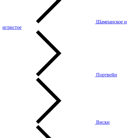
Шампанское и
игристое
Портвейн
Виски