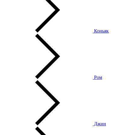
Коньяк
Ром
Джин