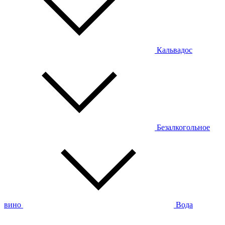
Кальвадос
Безалкогольное
вино
Вода