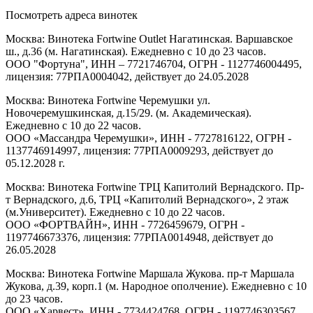
Посмотреть адреса винотек
Москва: Винотека Fortwine Outlet Нагатинская. Варшавское
ш., д.36 (м. Нагатинская). Ежедневно с 10 до 23 часов.
ООО "Фортуна", ИНН – 7721746704, ОГРН - 1127746004495,
лицензия: 77РПА0004042, действует до 24.05.2028
Москва: Винотека Fortwine Черемушки ул.
Новочеремушкинская, д.15/29. (м. Академическая).
Ежедневно с 10 до 22 часов.
ООО «Массандра Черемушки», ИНН - 7727816122, ОГРН -
1137746914997, лицензия: 77РПА0009293, действует до
05.12.2028 г.
Москва: Винотека Fortwine ТРЦ Капитолий Вернадского. Пр-
т Вернадского, д.6, ТРЦ «Капитолий Вернадского», 2 этаж
(м.Университет). Ежедневно с 10 до 22 часов.
ООО «ФОРТВАЙН», ИНН - 7726459679, ОГРН -
1197746673376, лицензия: 77РПА0014948, действует до
26.05.2028
Москва: Винотека Fortwine Маршала Жукова. пр-т Маршала
Жукова, д.39, корп.1 (м. Народное ополчение). Ежедневно с 10
до 23 часов.
ООО «Харвест», ИНН - 7734424768, ОГРН - 1197746303567,