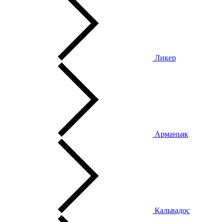
Ликер
Арманьяк
Кальвадос