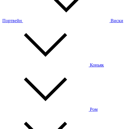
Портвейн
Виски
Коньяк
Ром