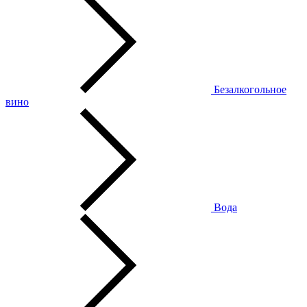
Безалкогольное
вино
Вода