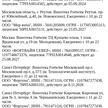
лицензия: 77РПА0014565, действует до 05.09.2024
Московская область, г. Реутов: Винотека Fortwine Реутов. пр-
кт Юбилейный, д.40, (м. Новокосино). Ежедневно с 10 до 22
часов.
ООО "Мир вина", ИНН - 5041205609, ОГРН - 1175053005313,
лицензия: 50РПА0015131, действует до 23.05.2027
Москва: Винотека Fortwine ТЦ Кунцево плаза, 1 этаж.
Ярцевская ул, д.19 (м. Молодежная). Ежедневно с 10 до 22
часов.
ООО «ФОРТВАЙН СЕВЕР», ИНН - 7841099537, ОГРН -
1197746673376, лицензия: 77РПА0014948, действует до
25.08.2027
Санкт-Петербург: Винотека Fortwine Московский пр-т.
Московский пр-т, д.37/1 (м. Технологический институт).
Ежедневно с 11 до 22 часов.
ООО "Фортуна", ИНН - 7811471116, ОГРН - 1107847277438,
лицензия: 78РПА0001101, действует до 8.11.2028
Санкт-Петербург: Винотека Fortwine Кирочная. Кирочная ул,
дом № 3, литера А (м. Чернышевская). Ежедневно с 11 до 22
часов.
ООО "Фортуна", ИНН - 7811471116, ОГРН - 1107847277438,