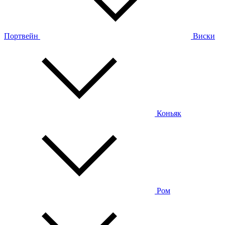
Портвейн
Виски
Коньяк
Ром