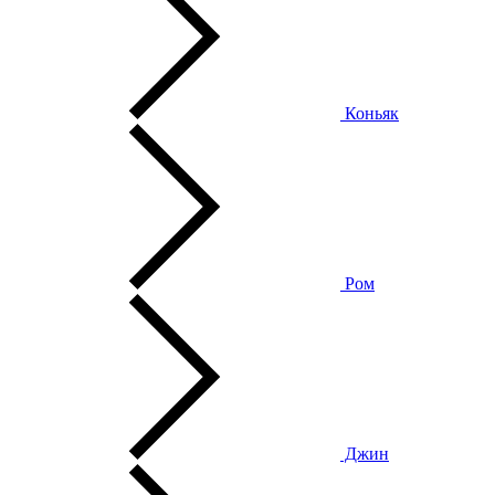
Коньяк
Ром
Джин