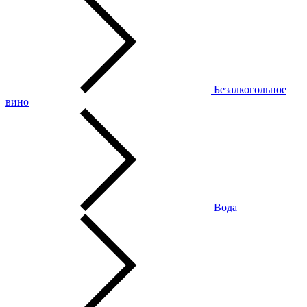
Безалкогольное
вино
Вода