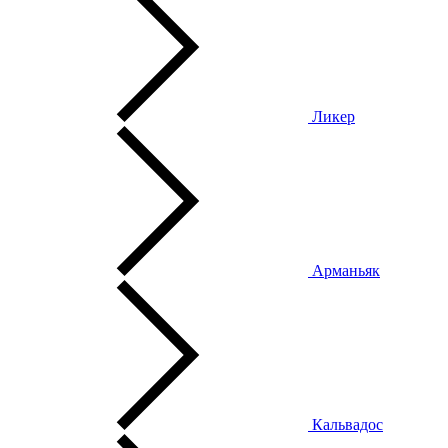
Ликер
Арманьяк
Кальвадос