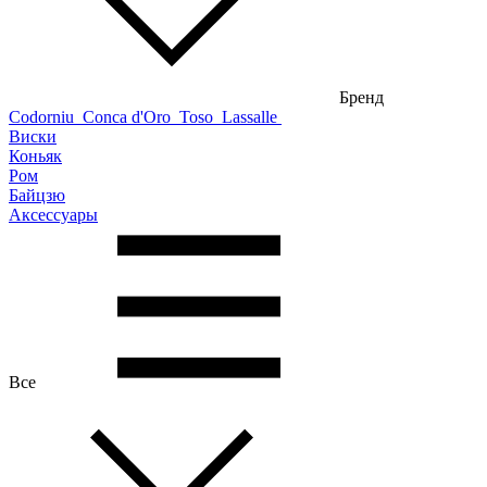
Бренд
Codorniu
Conca d'Oro
Toso
Lassalle
Виски
Коньяк
Ром
Байцзю
Аксессуары
Все