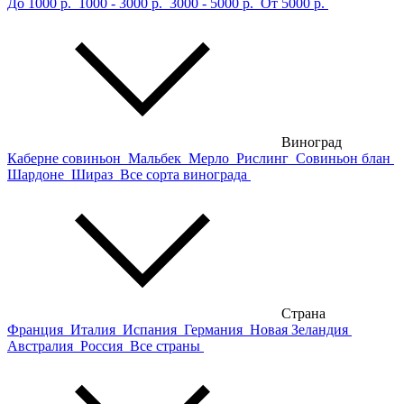
До 1000 р.
1000 - 3000 р.
3000 - 5000 р.
От 5000 р.
Виноград
Каберне совиньон
Мальбек
Мерло
Рислинг
Совиньон блан
Шардоне
Шираз
Все сорта винограда
Страна
Франция
Италия
Испания
Германия
Новая Зеландия
Австралия
Россия
Все страны