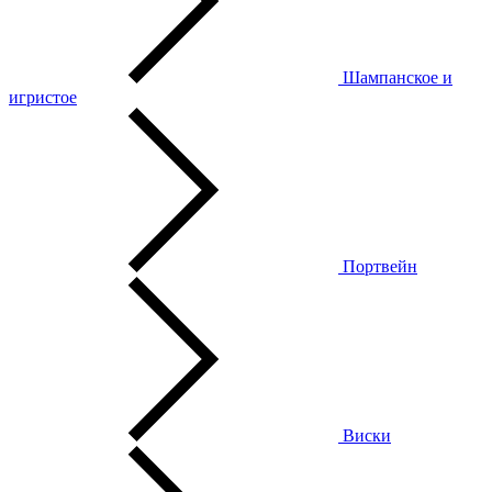
Шампанское и
игристое
Портвейн
Виски