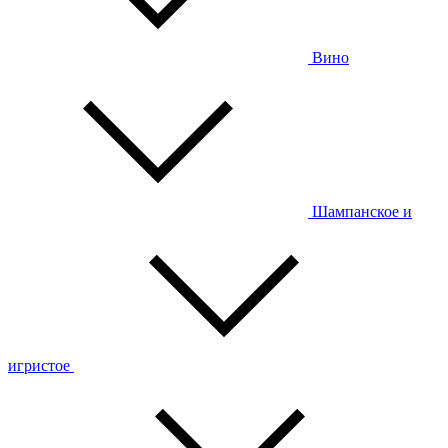
Вино
Шампанское и
игристое