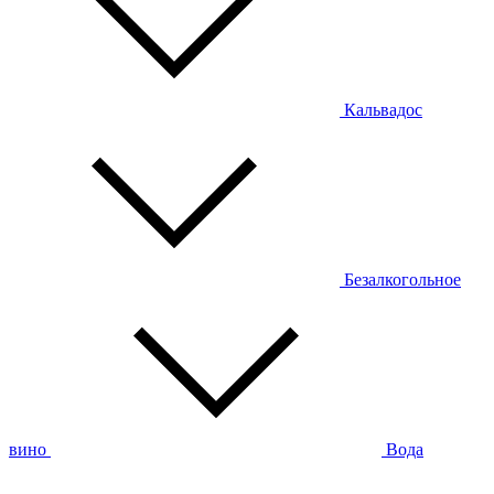
Кальвадос
Безалкогольное
вино
Вода