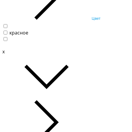
Цвет
красное
x