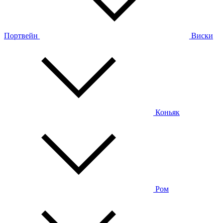
Портвейн
Виски
Коньяк
Ром