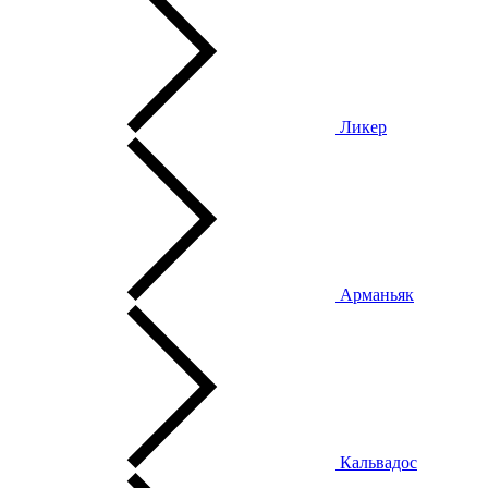
Ликер
Арманьяк
Кальвадос