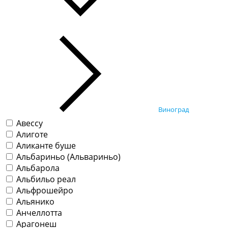
Виноград
Авессу
Алиготе
Аликанте буше
Альбариньо (Альвариньо)
Альбарола
Альбильо реал
Альфрошейро
Альянико
Анчеллотта
Арагонеш