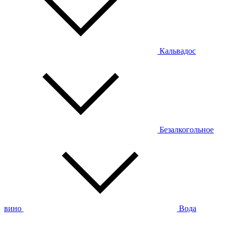
Кальвадос
Безалкогольное
вино
Вода