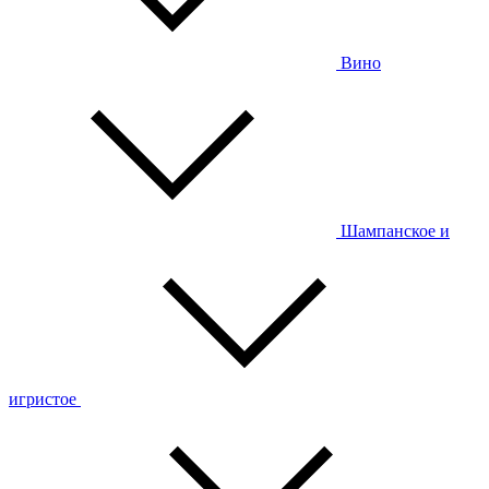
Вино
Шампанское и
игристое