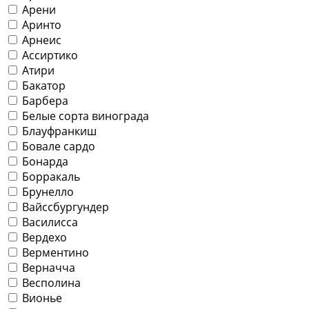
Арени
Аринто
Арнеис
Ассиртико
Атири
Бакатор
Барбера
Белые сорта винограда
Блауфранкиш
Бовале сардо
Бонарда
Борракаль
Брунелло
Вайссбургундер
Василисса
Вердехо
Верментино
Верначча
Весполина
Вионье