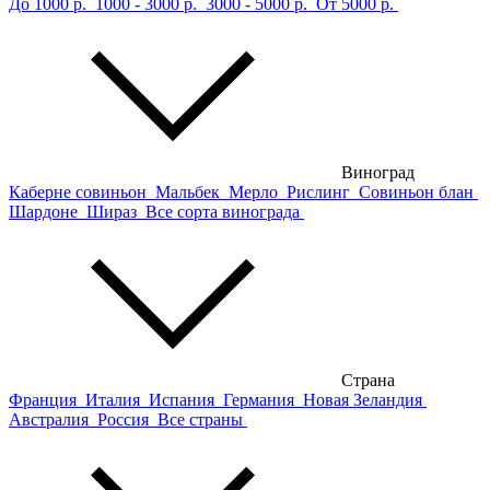
До 1000 р.
1000 - 3000 р.
3000 - 5000 р.
От 5000 р.
Виноград
Каберне совиньон
Мальбек
Мерло
Рислинг
Совиньон блан
Шардоне
Шираз
Все сорта винограда
Страна
Франция
Италия
Испания
Германия
Новая Зеландия
Австралия
Россия
Все страны