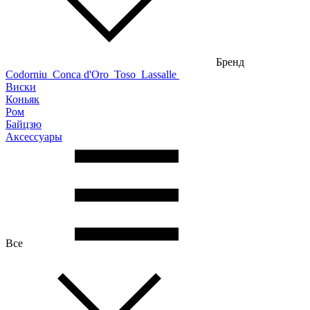
Бренд
Codorniu
Conca d'Oro
Toso
Lassalle
Виски
Коньяк
Ром
Байцзю
Аксессуары
Все