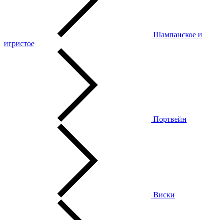
Шампанское и
игристое
Портвейн
Виски