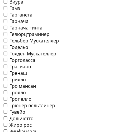
Виура
Гамэ
Гарганега
Гарнача
Гарнача тинта
Гевюрцтраминер
Гельбер Мускателлер
Годельо
Голден Мускателлер
Горголасса
Грасиано
Гренаш
Грилло
Гро мансан
Гролло
Гропелло
Грюнер вельтлинер
Гувейо
Дольчетто
Жиро рос
Зинфандель