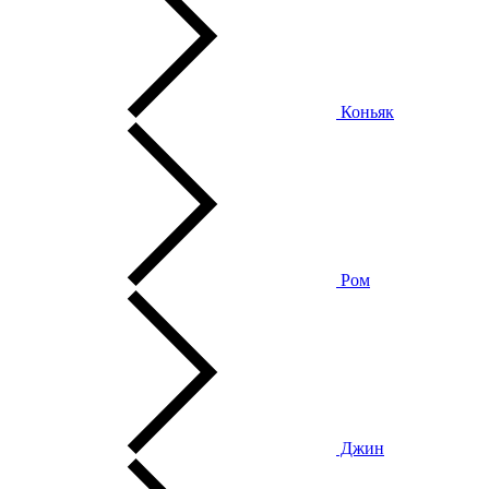
Коньяк
Ром
Джин