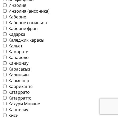
Инзолия
Инзолия (ансоника)
Каберне
Каберне совиньон
Каберне фран
Кадарка
Каледжик карасы
Кальет
Камарате
Канайоло
Каннонау
Карасакыз
Кариньян
Карменер
Карриканте
Катаррато
Катарратто
Кахури Мцване
Каштеляу
Киси