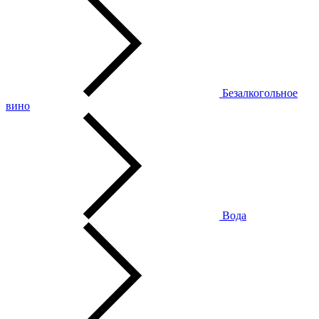
Безалкогольное
вино
Вода