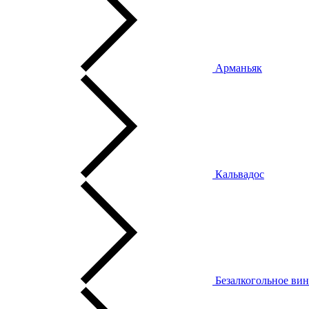
Арманьяк
Кальвадос
Безалкогольное ви