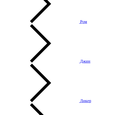
Ром
Джин
Ликер