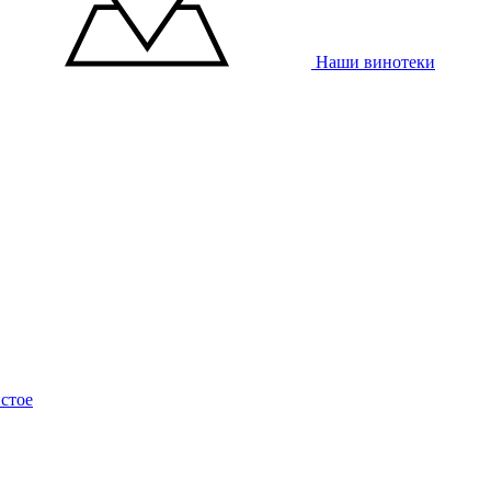
Наши винотеки
стое