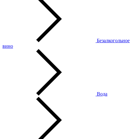
Безалкогольное
вино
Вода