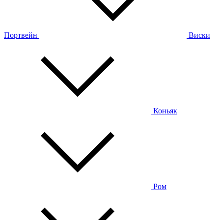
Портвейн
Виски
Коньяк
Ром