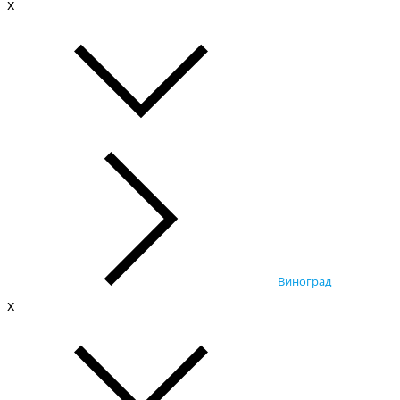
x
Виноград
x