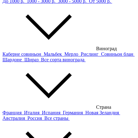
До 1000 р.
1000 - 3000 р.
3000 - 5000 р.
От 5000 р.
Виноград
Каберне совиньон
Мальбек
Мерло
Рислинг
Совиньон блан
Шардоне
Шираз
Все сорта винограда
Страна
Франция
Италия
Испания
Германия
Новая Зеландия
Австралия
Россия
Все страны