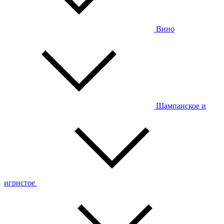
Вино
Шампанское и
игристое