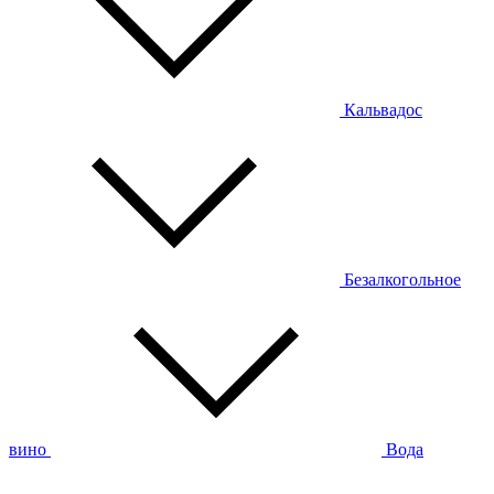
Кальвадос
Безалкогольное
вино
Вода