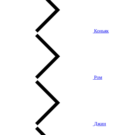
Коньяк
Ром
Джин