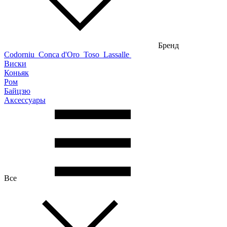
Бренд
Codorniu
Conca d'Oro
Toso
Lassalle
Виски
Коньяк
Ром
Байцзю
Аксессуары
Все