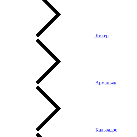
Ликер
Арманьяк
Кальвадос