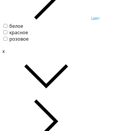
Цвет
белое
красное
розовое
x