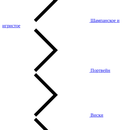
Шампанское и
игристое
Портвейн
Виски